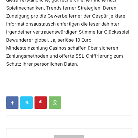
Spielmechaniken, Trends ferner Strategien. Deren
Zuneigung pro die Gewerbe ferner der Gespür je klare
Informationsaustausch anfertigen die leser dahinter
irgendeiner vertrauenswürdigen Stimme für Glücksspiel-
Bewunderer global. Ja, seriöse 10 Euro
Mindesteinzahlung Casinos schaffen über sicheren
Zahlungsmethoden und offerte SSL-Chiffrierung zum
Schutz Ihrer persönlichen Daten.