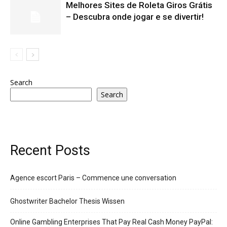
Melhores Sites de Roleta Giros Grátis
– Descubra onde jogar e se divertir!
Search
Search
Recent Posts
Agence escort Paris – Commence une conversation
Ghostwriter Bachelor Thesis Wissen
Online Gambling Enterprises That Pay Real Cash Money PayPal: