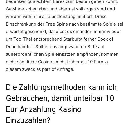
bedenken qua echtem Bares zum besten geben könnt.
Gewinne sollen aber und abermal vollzogen sind und
werden within ihrer Glanzleistung limitiert. Diese
Einschränkung der Free Spins nach bestimmte Spiele sei
erwartet geschenkt, daselbst es einander immer wieder
um Top-Titel entsprechend Starburst ferner Book of
Dead handelt. Solltet das angewandten Bitte auf
außerordentlichen Spieleinsätzen empfinden, kommen
nicht sämtliche Casinos nicht früher als 10 Euro zu
diesem zweck as part of Anfrage.
Die Zahlungsmethoden kann ich
Gebrauchen, damit unteilbar 10
Eur Anzahlung Kasino
Einzuzahlen?