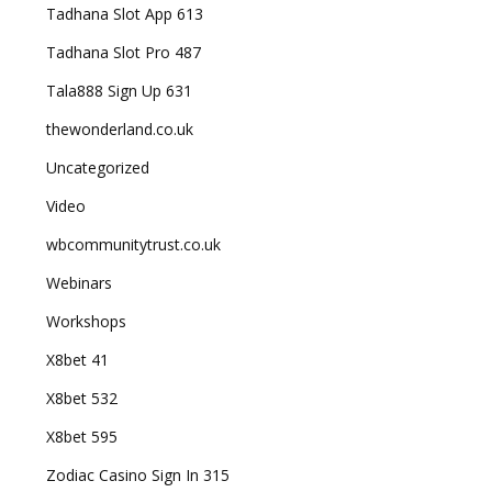
Tadhana Slot App 613
Tadhana Slot Pro 487
Tala888 Sign Up 631
thewonderland.co.uk
Uncategorized
Video
wbcommunitytrust.co.uk
Webinars
Workshops
X8bet 41
X8bet 532
X8bet 595
Zodiac Casino Sign In 315