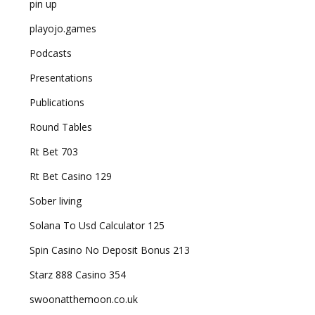
pin up
playojo.games
Podcasts
Presentations
Publications
Round Tables
Rt Bet 703
Rt Bet Casino 129
Sober living
Solana To Usd Calculator 125
Spin Casino No Deposit Bonus 213
Starz 888 Casino 354
swoonatthemoon.co.uk