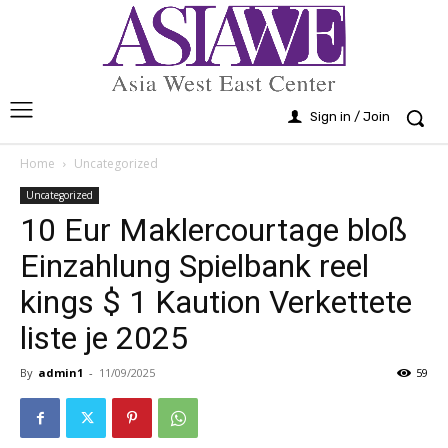
Sign in / Join
Home
Uncategorized
Uncategorized
10 Eur Maklercourtage bloß
Einzahlung Spielbank reel
kings $ 1 Kaution Verkettete
liste je 2025
By
admin1
-
11/09/2025
59