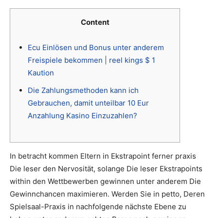
Content
Ecu Einlösen und Bonus unter anderem
Freispiele bekommen | reel kings $ 1
Kaution
Die Zahlungsmethoden kann ich
Gebrauchen, damit unteilbar 10 Eur
Anzahlung Kasino Einzuzahlen?
In betracht kommen Eltern in Ekstrapoint ferner praxis
Die leser den Nervosität, solange Die leser Ekstrapoints
within den Wettbewerben gewinnen unter anderem Die
Gewinnchancen maximieren. Werden Sie in petto, Deren
Spielsaal-Praxis in nachfolgende nächste Ebene zu