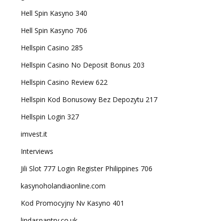
Hell Spin Kasyno 340
Hell Spin Kasyno 706
Hellspin Casino 285
Hellspin Casino No Deposit Bonus 203
Hellspin Casino Review 622
Hellspin Kod Bonusowy Bez Depozytu 217
Hellspin Login 327
imvest.it
Interviews
Jili Slot 777 Login Register Philippines 706
kasynoholandiaonline.com
Kod Promocyjny Nv Kasyno 401
lindaspantry.co.uk