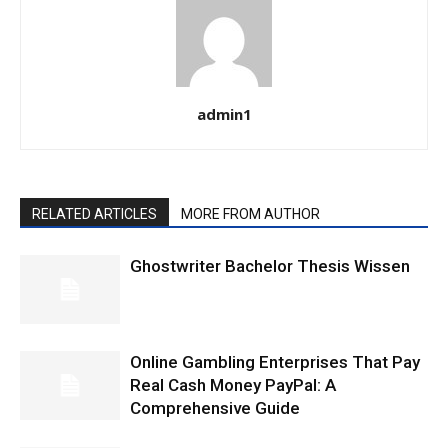
admin1
RELATED ARTICLES
MORE FROM AUTHOR
Ghostwriter Bachelor Thesis Wissen
Online Gambling Enterprises That Pay
Real Cash Money PayPal: A
Comprehensive Guide