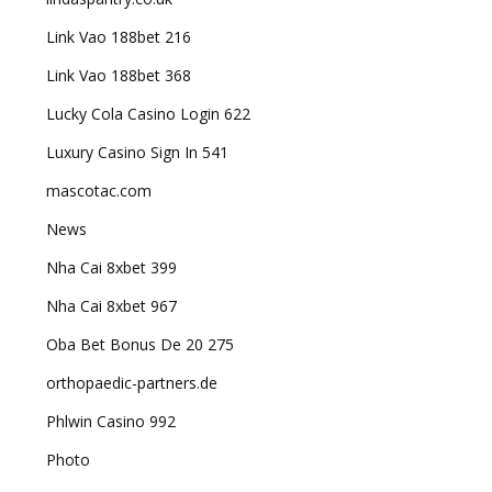
Link Vao 188bet 216
Link Vao 188bet 368
Lucky Cola Casino Login 622
Luxury Casino Sign In 541
mascotac.com
News
Nha Cai 8xbet 399
Nha Cai 8xbet 967
Oba Bet Bonus De 20 275
orthopaedic-partners.de
Phlwin Casino 992
Photo