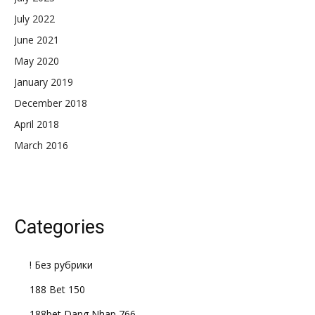
July 2022
June 2021
May 2020
January 2019
December 2018
April 2018
March 2016
Categories
! Без рубрики
188 Bet 150
188bet Dang Nhap 766