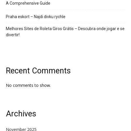
A Comprehensive Guide
Praha eskort – Najdi divku rychle
Melhores Sites de Roleta Giros Grátis – Descubra onde jogar e se
divertir!
Recent Comments
No comments to show.
Archives
November 2025