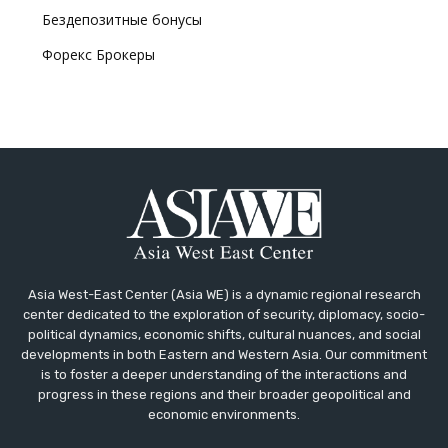
Бездепозитные бонусы
Форекс Брокеры
Asia West-East Center (Asia WE) is a dynamic regional research
center dedicated to the exploration of security, diplomacy, socio-
political dynamics, economic shifts, cultural nuances, and social
developments in both Eastern and Western Asia. Our commitment
is to foster a deeper understanding of the interactions and
progress in these regions and their broader geopolitical and
economic environments.