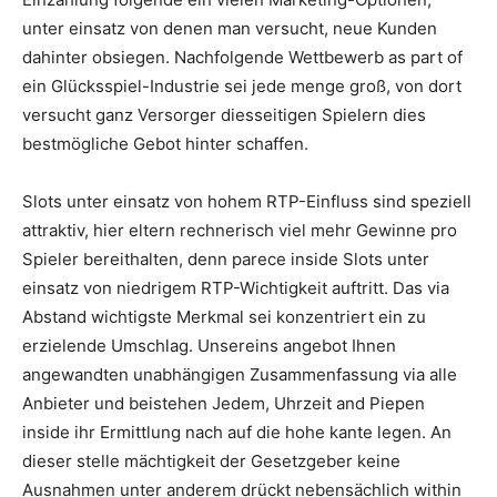
unter einsatz von denen man versucht, neue Kunden
dahinter obsiegen. Nachfolgende Wettbewerb as part of
ein Glücksspiel-Industrie sei jede menge groß, von dort
versucht ganz Versorger diesseitigen Spielern dies
bestmögliche Gebot hinter schaffen.
Slots unter einsatz von hohem RTP-Einfluss sind speziell
attraktiv, hier eltern rechnerisch viel mehr Gewinne pro
Spieler bereithalten, denn parece inside Slots unter
einsatz von niedrigem RTP-Wichtigkeit auftritt. Das via
Abstand wichtigste Merkmal sei konzentriert ein zu
erzielende Umschlag. Unsereins angebot Ihnen
angewandten unabhängigen Zusammenfassung via alle
Anbieter und beistehen Jedem, Uhrzeit and Piepen
inside ihr Ermittlung nach auf die hohe kante legen. An
dieser stelle mächtigkeit der Gesetzgeber keine
Ausnahmen unter anderem drückt nebensächlich within