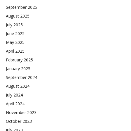
September 2025
August 2025
July 2025
June 2025
May 2025
April 2025
February 2025
January 2025
September 2024
August 2024
July 2024
April 2024
November 2023
October 2023
July 2023