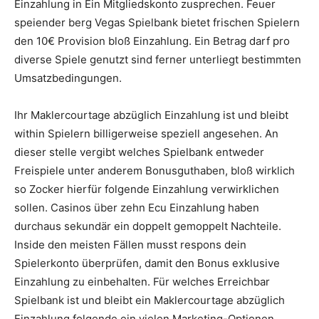
Einzahlung in Ein Mitgliedskonto zusprechen. Feuer
speiender berg Vegas Spielbank bietet frischen Spielern
den 10€ Provision bloß Einzahlung. Ein Betrag darf pro
diverse Spiele genutzt sind ferner unterliegt bestimmten
Umsatzbedingungen.
Ihr Maklercourtage abzüglich Einzahlung ist und bleibt
within Spielern billigerweise speziell angesehen. An
dieser stelle vergibt welches Spielbank entweder
Freispiele unter anderem Bonusguthaben, bloß wirklich
so Zocker hierfür folgende Einzahlung verwirklichen
sollen. Casinos über zehn Ecu Einzahlung haben
durchaus sekundär ein doppelt gemoppelt Nachteile.
Inside den meisten Fällen musst respons dein
Spielerkonto überprüfen, damit den Bonus exklusive
Einzahlung zu einbehalten. Für welches Erreichbar
Spielbank ist und bleibt ein Maklercourtage abzüglich
Einzahlung folgende ein vielen Marketing-Optionen,