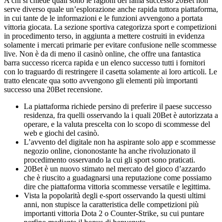
A chi si chiede quali sono le ragioni del fama successo 20Bet non
serve diverso quale un’esplorazione anche rapida tuttora piattaforma,
in cui tante de le informazioni e le funzioni avvengono a portata
vittoria giocata. La sezione sportiva categorizza sport e competizioni
in procedimento terso, in aggiunta a mettere costruiti in evidenza
solamente i mercati primarie per evitare confusione nelle scommesse
live. Non è da di meno il casinò online, che offre una fantastica
barra successo ricerca rapida e un elenco successo tutti i fornitori
con lo traguardo di restringere il casetta solamente ai loro articoli. Le
tratto elencate qua sotto avvengono gli elementi più importanti
successo una 20Bet recensione.
La piattaforma richiede persino di preferire il paese successo
residenza, fra quelli osservando la i quali 20Bet è autorizzata a
operare, e la valuta prescelta con lo scopo di scommesse del
web e giochi del casinò.
L’avvento del digitale non ha aspirante solo app e scommesse
negozio online, ciononostante ha anche rivoluzionato il
procedimento osservando la cui gli sport sono praticati.
20Bet è un nuovo stimato nel mercato del gioco d’azzardo
che è riuscito a guadagnarsi una reputazione come possiamo
dire che piattaforma vittoria scommesse versatile e legittima.
Vista la popolarità degli e-sport osservando la questi ultimi
anni, non stupisce la caratteristica delle competizioni più
importanti vittoria Dota 2 o Counter-Strike, su cui puntare