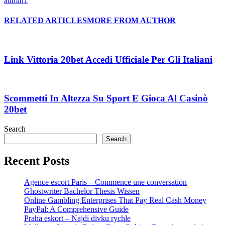
admin1
RELATED ARTICLES
MORE FROM AUTHOR
Link Vittoria 20bet Accedi Ufficiale Per Gli Italiani
Scommetti In Altezza Su Sport E Gioca Al Casinò
20bet
Search
Search
Recent Posts
Agence escort Paris – Commence une conversation
Ghostwriter Bachelor Thesis Wissen
Online Gambling Enterprises That Pay Real Cash Money
PayPal: A Comprehensive Guide
Praha eskort – Najdi divku rychle