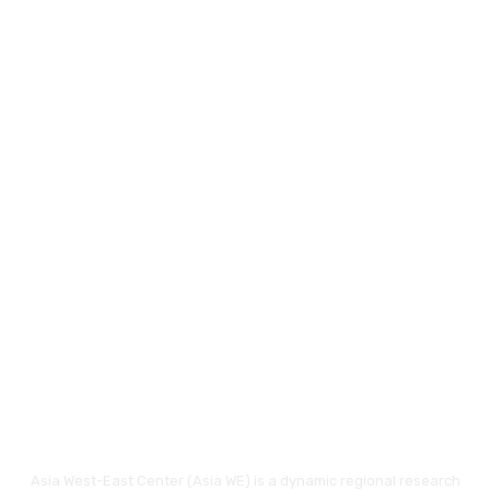
Asia West-East Center (Asia WE) is a dynamic regional research