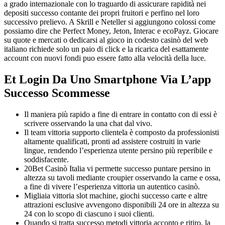
a grado internazionale con lo traguardo di assicurare rapidità nei
depositi successo contante dei propri fruitori e perfino nel loro
successivo prelievo. A Skrill e Neteller si aggiungono colossi come
possiamo dire che Perfect Money, Jeton, Interac e ecoPayz. Giocare
su quote e mercati o dedicarsi al gioco in codesto casinò del web
italiano richiede solo un paio di click e la ricarica del esattamente
account con nuovi fondi puo essere fatto alla velocità della luce.
Et Login Da Uno Smartphone Via L’app
Successo Scommesse
Il maniera più rapido a fine di entrare in contatto con di essi è
scrivere osservando la una chat dal vivo.
Il team vittoria supporto clientela è composto da professionisti
altamente qualificati, pronti ad assistere costruiti in varie
lingue, rendendo l’esperienza utente persino più reperibile e
soddisfacente.
20Bet Casinò Italia vi permette successo puntare persino in
altezza su tavoli mediante croupier osservando la carne e ossa,
a fine di vivere l’esperienza vittoria un autentico casinò.
Migliaia vittoria slot machine, giochi successo carte e altre
attrazioni esclusive avvengono disponibili 24 ore in altezza su
24 con lo scopo di ciascuno i suoi clienti.
Quando si tratta successo metodi vittoria acconto e ritiro, la