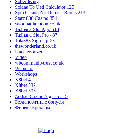
Sober living
Solana To Usd Calculator 125
Spin Casino No Deposit Bonus 213
Starz 888 Casino 354
swoonatthemoon.co.uk
Tadhana Slot App 613
Tadhana Slot Pro 487
Tala888 Sign Up 631
thewonderland.co.uk
Uncategorized
Video
wbcommunitytrust.co.uk
Webinars
Workshops
X8bet 41
X8bet 532
X8bet 595
Zodiac Casino Sign In 315
Бездепозитные бонусы
Форекс Брокеры