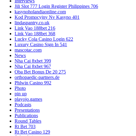
Interviews
Jili Slot 777 Login Register Philippines 706
kasynoholandiaonline.com
Kod Promocyjny Nv Kasyno 401
lindaspantry.co.uk
Link Vao 188bet 216
Link Vao 188bet 368
Lucky Cola Casino Login 622
Luxury Casino Sign In 541
mascotac.com
News
Nha Cai 8xbet 399
Nha Cai 8xbet 967
Oba Bet Bonus De 20 275
orthopaedic-partners.de
Phlwin Casino 992
Photo
pin up
playojo.games
Podcasts
Presentations
Publications
Round Tables
Rt Bet 703
Rt Bet Casino 129