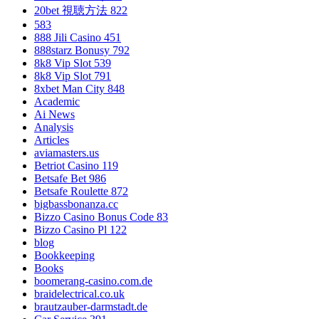
20bet 視聴方法 822
583
888 Jili Casino 451
888starz Bonusy 792
8k8 Vip Slot 539
8k8 Vip Slot 791
8xbet Man City 848
Academic
Ai News
Analysis
Articles
aviamasters.us
Betriot Casino 119
Betsafe Bet 986
Betsafe Roulette 872
bigbassbonanza.cc
Bizzo Casino Bonus Code 83
Bizzo Casino Pl 122
blog
Bookkeeping
Books
boomerang-casino.com.de
braidelectrical.co.uk
brautzauber-darmstadt.de