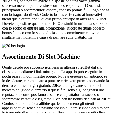
20Bet, ragione per cui avrete a disposizione una vasta gamma
successo mercati per le vostre scommesse sportive. Il Quale siate
principianti o scommettitori esperti, codesto portale è il luogo che fa
con lo traguardo di voi. Codesto bonus è riservato ai innovativi
utenti quale effettuano il di essi primo anticipo in altezza su 20Bet.
Dovete depositare quantomeno 10 € costruiti in un’unica soluzione
con lo scopo di entrare alla promozione. Ricordate quale codesto
bonus è unico con lo scopo di ciascuno committente e dovete
risultare maggiorenni a causa di puntare sulla piattaforma.
Assortimento Di Slot Machine
Quale decide poi successo iscriversi in altezza su 20Bet dal sito
classico o mediante i link mirror, o dalla app, lo può eseguire in
pochi passaggi con finestre popup. Potrete eseguire un anticipo, se
lo desiderate, e cominciare a puntare e ricevere premi osservando la
denaro e tantissimi giri gratuiti. 20Bet è un giovane stimato nel
mercato del gioco d’azzardo il quale è riuscito a guadagnarsi una
reputazione come possiamo asserire che piattaforma successo
scommesse versatile e legittima. Con ben tre bonus dedicati al 20Bet
Confusione non c’è da allibire quale nientemeno gli utenti
appassionati di schedine passino spesso all’altra sezione del sito con
lo traguardo di un giro alle slot o a fine di unirsi a una partita live.