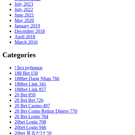
July 2023
July 2022
June 2021
May 2020
January 2019
December 2018
April 2018
March 2016
Categories
! Без рубрики
188 Bet 150
188bet Dang Nhap 766
188bet Link 341
188bet Link 857
20 Bet 859
20 Bet Bet 726
20 Bet Casino 497
20 Bet Como Retirar Dinero 770
20 Bet Login 784
20bet Login 708
20bet Login 946
20bet 見るだけ 59