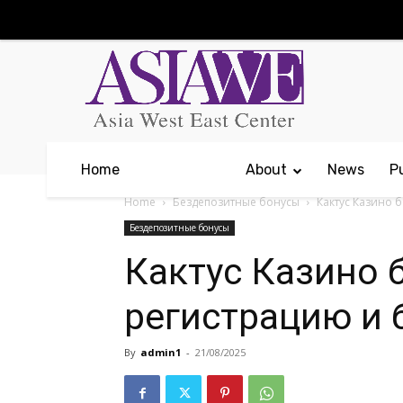
Home
About
News
P
Home
Бездепозитные бонусы
Кактус Казино 
Бездепозитные бонусы
Кактус Казино 
регистрацию и 
By
admin1
-
21/08/2025