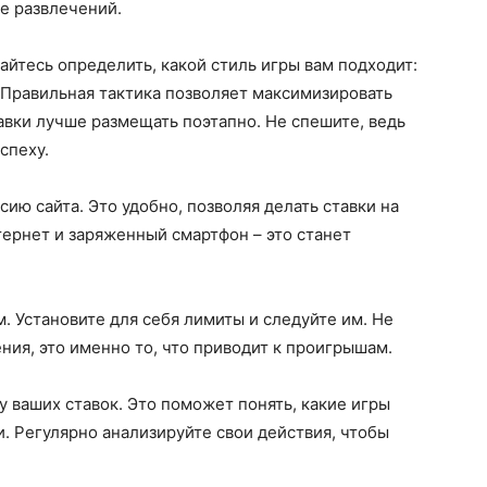
е развлечений.
айтесь определить, какой стиль игры вам подходит:
 Правильная тактика позволяет максимизировать
авки лучше размещать поэтапно. Не спешите, ведь
спеху.
ию сайта. Это удобно, позволяя делать ставки на
нтернет и заряженный смартфон – это станет
. Установите для себя лимиты и следуйте им. Не
ния, это именно то, что приводит к проигрышам.
у ваших ставок. Это поможет понять, какие игры
и. Регулярно анализируйте свои действия, чтобы