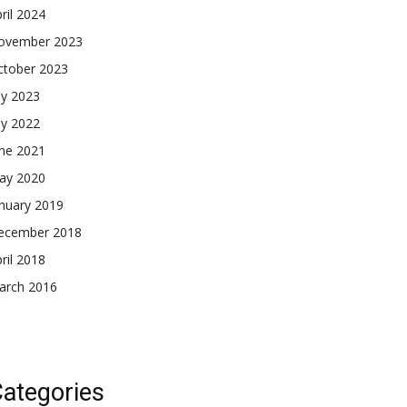
ril 2024
ovember 2023
ctober 2023
ly 2023
ly 2022
une 2021
ay 2020
nuary 2019
ecember 2018
ril 2018
arch 2016
ategories