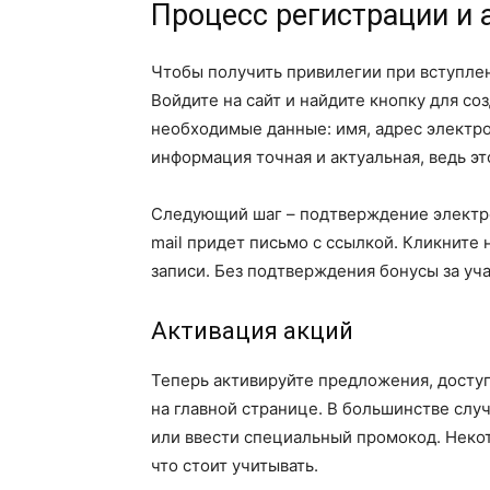
Процесс регистрации и 
Чтобы получить привилегии при вступлен
Войдите на сайт и найдите кнопку для со
необходимые данные: имя, адрес электро
информация точная и актуальная, ведь э
Следующий шаг – подтверждение электро
mail придет письмо с ссылкой. Кликните 
записи. Без подтверждения бонусы за уча
Активация акций
Теперь активируйте предложения, досту
на главной странице. В большинстве слу
или ввести специальный промокод. Неко
что стоит учитывать.