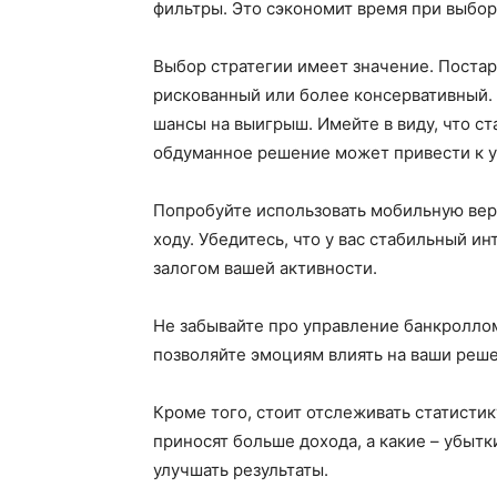
фильтры. Это сэкономит время при выбор
Выбор стратегии имеет значение. Постар
рискованный или более консервативный.
шансы на выигрыш. Имейте в виду, что ст
обдуманное решение может привести к у
Попробуйте использовать мобильную верс
ходу. Убедитесь, что у вас стабильный и
залогом вашей активности.
Не забывайте про управление банкроллом
позволяйте эмоциям влиять на ваши реше
Кроме того, стоит отслеживать статистик
приносят больше дохода, а какие – убытк
улучшать результаты.