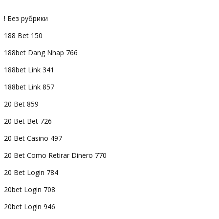
! Без рубрики
188 Bet 150
188bet Dang Nhap 766
188bet Link 341
188bet Link 857
20 Bet 859
20 Bet Bet 726
20 Bet Casino 497
20 Bet Como Retirar Dinero 770
20 Bet Login 784
20bet Login 708
20bet Login 946