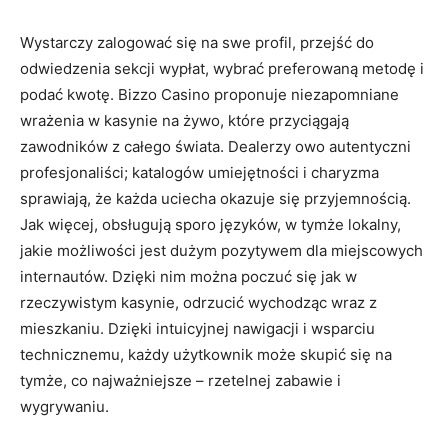
Wystarczy zalogować się na swe profil, przejść do
odwiedzenia sekcji wypłat, wybrać preferowaną metodę i
podać kwotę. Bizzo Casino proponuje niezapomniane
wrażenia w kasynie na żywo, które przyciągają
zawodników z całego świata. Dealerzy owo autentyczni
profesjonaliści; katalogów umiejętności i charyzma
sprawiają, że każda uciecha okazuje się przyjemnością.
Jak więcej, obsługują sporo języków, w tymże lokalny,
jakie możliwości jest dużym pozytywem dla miejscowych
internautów. Dzięki nim można poczuć się jak w
rzeczywistym kasynie, odrzucić wychodząc wraz z
mieszkaniu. Dzięki intuicyjnej nawigacji i wsparciu
technicznemu, każdy użytkownik może skupić się na
tymże, co najważniejsze – rzetelnej zabawie i
wygrywaniu.