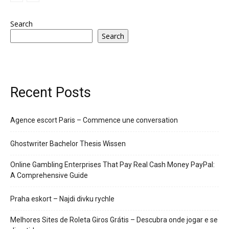
Search
Search
Recent Posts
Agence escort Paris – Commence une conversation
Ghostwriter Bachelor Thesis Wissen
Online Gambling Enterprises That Pay Real Cash Money PayPal:
A Comprehensive Guide
Praha eskort – Najdi divku rychle
Melhores Sites de Roleta Giros Grátis – Descubra onde jogar e se