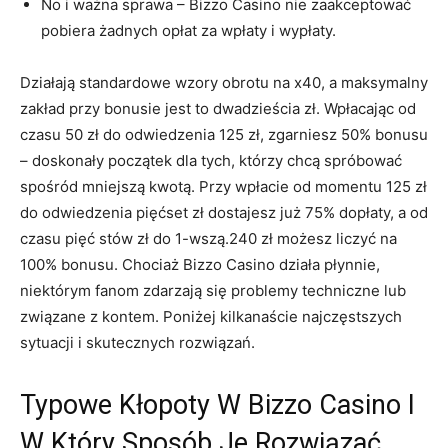
No i ważna sprawa – Bizzo Casino nie zaakceptować
pobiera żadnych opłat za wpłaty i wypłaty.
Działają standardowe wzory obrotu na x40, a maksymalny
zakład przy bonusie jest to dwadzieścia zł. Wpłacając od
czasu 50 zł do odwiedzenia 125 zł, zgarniesz 50% bonusu
– doskonały początek dla tych, którzy chcą spróbować
spośród mniejszą kwotą. Przy wpłacie od momentu 125 zł
do odwiedzenia pięćset zł dostajesz już 75% dopłaty, a od
czasu pięć stów zł do 1-wszą.240 zł możesz liczyć na
100% bonusu. Chociaż Bizzo Casino działa płynnie,
niektórym fanom zdarzają się problemy techniczne lub
związane z kontem. Poniżej kilkanaście najczęstszych
sytuacji i skutecznych rozwiązań.
Typowe Kłopoty W Bizzo Casino I
W Który Sposób Je Rozwiązać