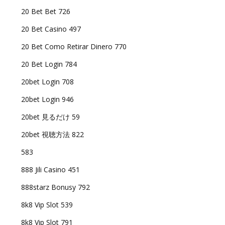
20 Bet Bet 726
20 Bet Casino 497
20 Bet Como Retirar Dinero 770
20 Bet Login 784
20bet Login 708
20bet Login 946
20bet 見るだけ 59
20bet 視聴方法 822
583
888 Jili Casino 451
888starz Bonusy 792
8k8 Vip Slot 539
8k8 Vip Slot 791