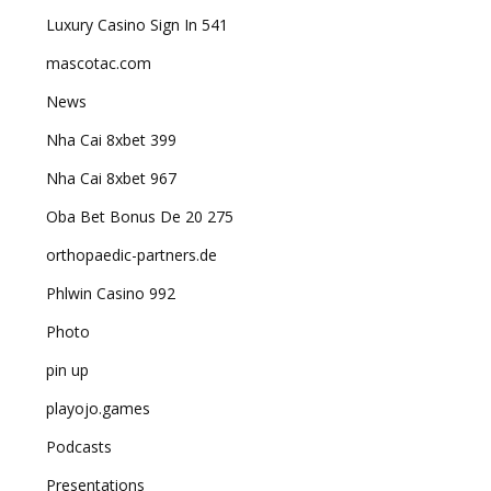
Luxury Casino Sign In 541
mascotac.com
News
Nha Cai 8xbet 399
Nha Cai 8xbet 967
Oba Bet Bonus De 20 275
orthopaedic-partners.de
Phlwin Casino 992
Photo
pin up
playojo.games
Podcasts
Presentations