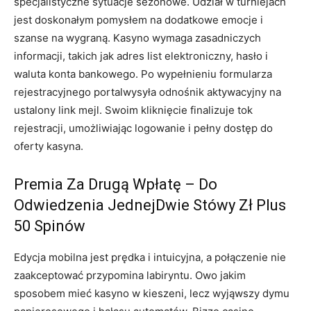
specjalistyczne sytuacje sezonowe. Udział w turniejach
jest doskonałym pomysłem na dodatkowe emocje i
szanse na wygraną. Kasyno wymaga zasadniczych
informacji, takich jak adres list elektroniczny, hasło i
waluta konta bankowego. Po wypełnieniu formularza
rejestracyjnego portalwysyła odnośnik aktywacyjny na
ustalony link mejl. Swoim kliknięcie finalizuje tok
rejestracji, umożliwiając logowanie i pełny dostęp do
oferty kasyna.
Premia Za Drugą Wpłatę – Do
Odwiedzenia JednejDwie Stówy Zł Plus
50 Spinów
Edycja mobilna jest prędka i intuicyjna, a połączenie nie
zaakceptować przypomina labiryntu. Owo jakim
sposobem mieć kasyno w kieszeni, lecz wyjąwszy dymu