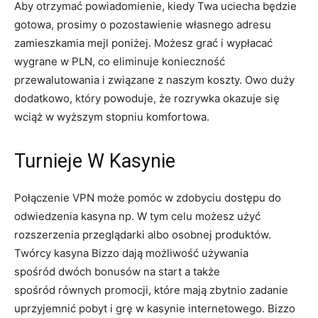
Aby otrzymać powiadomienie, kiedy Twa uciecha będzie
gotowa, prosimy o pozostawienie własnego adresu
zamieszkamia mejl poniżej. Możesz grać i wypłacać
wygrane w PLN, co eliminuje konieczność
przewalutowania i związane z naszym koszty. Owo duży
dodatkowo, który powoduje, że rozrywka okazuje się
wciąż w wyższym stopniu komfortowa.
Turnieje W Kasynie
Połączenie VPN może pomóc w zdobyciu dostępu do
odwiedzenia kasyna np. W tym celu możesz użyć
rozszerzenia przeglądarki albo osobnej produktów.
Twórcy kasyna Bizzo dają możliwość używania
spośród dwóch bonusów na start a także
spośród równych promocji, które mają zbytnio zadanie
uprzyjemnić pobyt i grę w kasynie internetowego. Bizzo