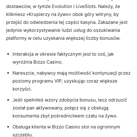
dostawców, w tymże Evolution i LiveSlots. Należy, że
klikniesz «Krupierzy na żywo» obok góry witryny, by
przejść do odwiedzenia tej części kasyna. Zakazane jest
jedynie wykorzystywanie ludzi usług do oszukiwania
platformy w celu uzyskania większej liczby bonusów.
Interakcja w okresie faktycznym jest to coś, jak
wyróżnia Bizzo Casino.
Nareszcie, nabywcy mają możliwość kontynuacji przez
poziomy programu VIP, uzyskując coraz większe
korzyści.
Jeśli spełniłeś wzory zdobycia bonusu, lecz odrzucić
został pan aktywowany, połącz się z obsługą
konsumenta zbyt pośrednictwem czatu na żywo.
Obsługa klienta w Bizzo Casino stoi na ogromnym
szczeblu.