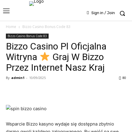
Sign in / Join
Home
Bizzo Casino Bonus Code 83
Bizzo Casino Bonus Code 83
Bizzo Casino Pl Oficjalna
Witryna
Graj W Bizzo
Przez Internet Nasz Kraj
By
admin1
-
10/09/2025
80
Wsparcie Bizzo kasyno wydaje się dostępna zbytnio
darmo gwoli każdego zalogowanego. By wejść na swe