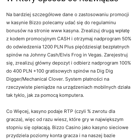
Na bardziej szczegółowe dane o zastosowaniu promocji
w kasynie Bizzo polecamy udać się do regulaminu
bonusów na stronie www kasyna. Zrealizuj drugą wpłatę
z kodem promocyjnym CASH i otrzymaj nadprogram 50%
do odwiedzenia 1200 PLN Plus pięćdziesiąt bezpłatnych
spinów na Johnny Cash/Elvis Frog in Vegas. Zarejestruj
się, zrealizuj główny depozyt i odbierz nadprogram 100%
do 400 PLN +100 gratisowych spinów na Dig Dig
Digger/Mechanical Clover. System płatności na
rzeczywiste pieniądze na urządzeniach mobilnych działa
tak tyklo, jak za pomocą komputera.
Co Więcej, kasyno podaje RTP (czyli % zwrotu dla
gracza), więc od razu wiesz, które gry w największym
stopniu się opłacają. Bizzo Casino jako kasyno sieciowe
przydziela poziomy konta gracza i na naszej bazie