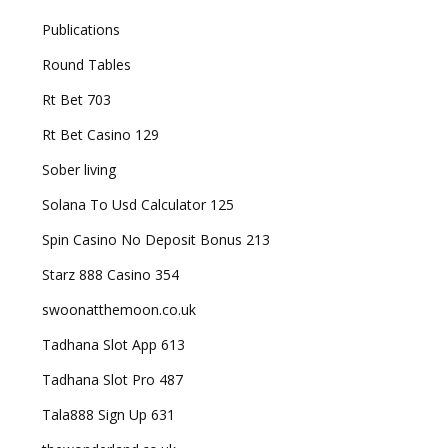
Publications
Round Tables
Rt Bet 703
Rt Bet Casino 129
Sober living
Solana To Usd Calculator 125
Spin Casino No Deposit Bonus 213
Starz 888 Casino 354
swoonatthemoon.co.uk
Tadhana Slot App 613
Tadhana Slot Pro 487
Tala888 Sign Up 631