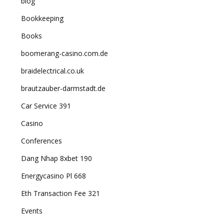
blog
Bookkeeping
Books
boomerang-casino.com.de
braidelectrical.co.uk
brautzauber-darmstadt.de
Car Service 391
Casino
Conferences
Dang Nhap 8xbet 190
Energycasino Pl 668
Eth Transaction Fee 321
Events