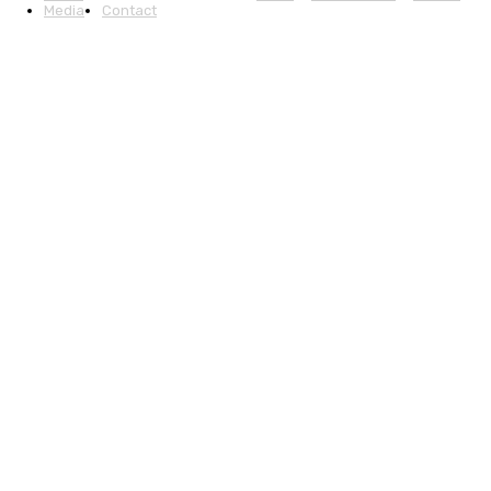
Media
Contact