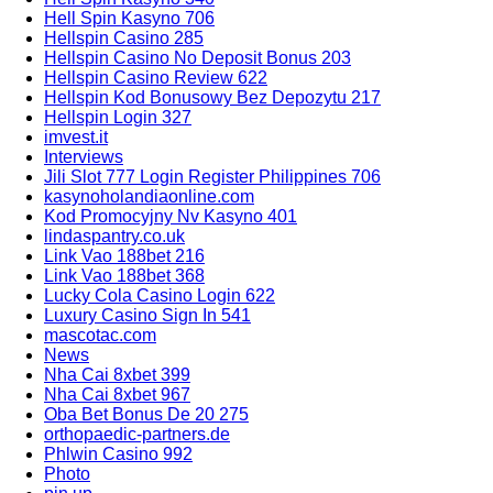
Hell Spin Kasyno 706
Hellspin Casino 285
Hellspin Casino No Deposit Bonus 203
Hellspin Casino Review 622
Hellspin Kod Bonusowy Bez Depozytu 217
Hellspin Login 327
imvest.it
Interviews
Jili Slot 777 Login Register Philippines 706
kasynoholandiaonline.com
Kod Promocyjny Nv Kasyno 401
lindaspantry.co.uk
Link Vao 188bet 216
Link Vao 188bet 368
Lucky Cola Casino Login 622
Luxury Casino Sign In 541
mascotac.com
News
Nha Cai 8xbet 399
Nha Cai 8xbet 967
Oba Bet Bonus De 20 275
orthopaedic-partners.de
Phlwin Casino 992
Photo