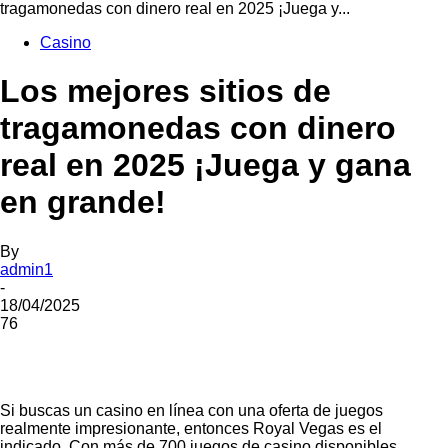
tragamonedas con dinero real en 2025 ¡Juega y...
Casino
Los mejores sitios de
tragamonedas con dinero
real en 2025 ¡Juega y gana
en grande!
By
admin1
-
18/04/2025
76
Si buscas un casino en línea con una oferta de juegos
realmente impresionante, entonces Royal Vegas es el
indicado. Con más de 700 juegos de casino disponibles,