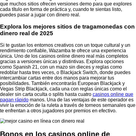
que muchos sitios ofrecen versiones demo para que explores
cada título en forma de práctica y, cuando te sientas listo,
puedes pasar a jugar con dinero real.
Explora los mejores sitios de tragamonedas con
dinero real de 2025
Si te gustan los entornos creativos con un toque cultural y un
rendimiento confiable, Wazamba te ofrece una experiencia
única. Uno de los casinos online dinero real más completos
gracias a versiones únicas y distintivas. Explora opciones
como Spanish 21, con un mazo sin dieces y reglas como
redoblar hasta tres veces, o Blackjack Switch, donde puedes
intercambiar cartas entre dos manos para mejorar tus
posibilidades. También encontrarás European Blackjack y
Vegas Strip Blackjack, cada una con reglas únicas como el
dealer sin carta oculta o splits hasta cuatro
casinos online que
pagan rápido
manos. Una de las ventajas de este operador es
vivir la emoción de la ruleta a través de torneos semanales que
te enfrentan a otros jugadores por premios en efectivo.
Bonos en los casinos online de