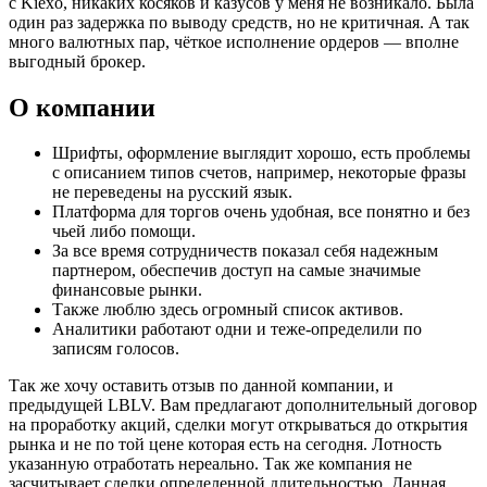
с Kiexo, никаких косяков и казусов у меня не возникало. Была
один раз задержка по выводу средств, но не критичная. А так
много валютных пар, чёткое исполнение ордеров — вполне
выгодный брокер.
О компании
Шрифты, оформление выглядит хорошо, есть проблемы
с описанием типов счетов, например, некоторые фразы
не переведены на русский язык.
Платформа для торгов очень удобная, все понятно и без
чьей либо помощи.
За все время сотрудничеств показал себя надежным
партнером, обеспечив доступ на самые значимые
финансовые рынки.
Также люблю здесь огромный список активов.
Аналитики работают одни и теже-определили по
записям голосов.
Так же хочу оставить отзыв по данной компании, и
предыдущей LBLV. Вам предлагают дополнительный договор
на проработку акций, сделки могут открываться до открытия
рынка и не по той цене которая есть на сегодня. Лотность
указанную отработать нереально. Так же компания не
засчитывает сделки определенной длительностью. Данная