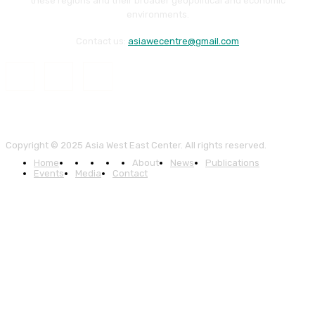
these regions and their broader geopolitical and economic
environments.
Contact us:
asiawecentre@gmail.com
Copyright © 2025 Asia West East Center. All rights reserved.
Home
About
News
Publications
Events
Media
Contact