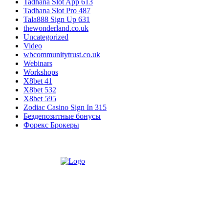
Tadhana Slot App 613
Tadhana Slot Pro 487
Tala888 Sign Up 631
thewonderland.co.uk
Uncategorized
Video
wbcommunitytrust.co.uk
Webinars
Workshops
X8bet 41
X8bet 532
X8bet 595
Zodiac Casino Sign In 315
Бездепозитные бонусы
Форекс Брокеры