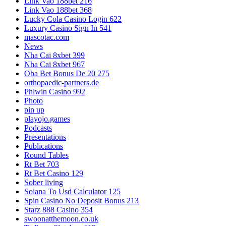
Link Vao 188bet 216
Link Vao 188bet 368
Lucky Cola Casino Login 622
Luxury Casino Sign In 541
mascotac.com
News
Nha Cai 8xbet 399
Nha Cai 8xbet 967
Oba Bet Bonus De 20 275
orthopaedic-partners.de
Phlwin Casino 992
Photo
pin up
playojo.games
Podcasts
Presentations
Publications
Round Tables
Rt Bet 703
Rt Bet Casino 129
Sober living
Solana To Usd Calculator 125
Spin Casino No Deposit Bonus 213
Starz 888 Casino 354
swoonatthemoon.co.uk