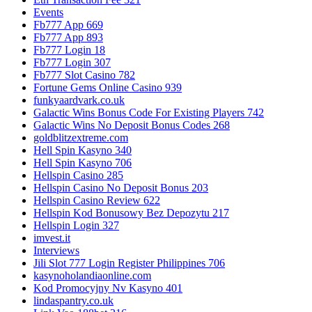
Events
Fb777 App 669
Fb777 App 893
Fb777 Login 18
Fb777 Login 307
Fb777 Slot Casino 782
Fortune Gems Online Casino 939
funkyaardvark.co.uk
Galactic Wins Bonus Code For Existing Players 742
Galactic Wins No Deposit Bonus Codes 268
goldblitzextreme.com
Hell Spin Kasyno 340
Hell Spin Kasyno 706
Hellspin Casino 285
Hellspin Casino No Deposit Bonus 203
Hellspin Casino Review 622
Hellspin Kod Bonusowy Bez Depozytu 217
Hellspin Login 327
imvest.it
Interviews
Jili Slot 777 Login Register Philippines 706
kasynoholandiaonline.com
Kod Promocyjny Nv Kasyno 401
lindaspantry.co.uk