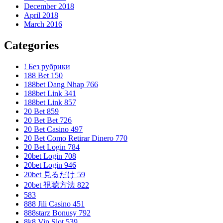
December 2018
April 2018
March 2016
Categories
! Без рубрики
188 Bet 150
188bet Dang Nhap 766
188bet Link 341
188bet Link 857
20 Bet 859
20 Bet Bet 726
20 Bet Casino 497
20 Bet Como Retirar Dinero 770
20 Bet Login 784
20bet Login 708
20bet Login 946
20bet 見るだけ 59
20bet 視聴方法 822
583
888 Jili Casino 451
888starz Bonusy 792
8k8 Vip Slot 539