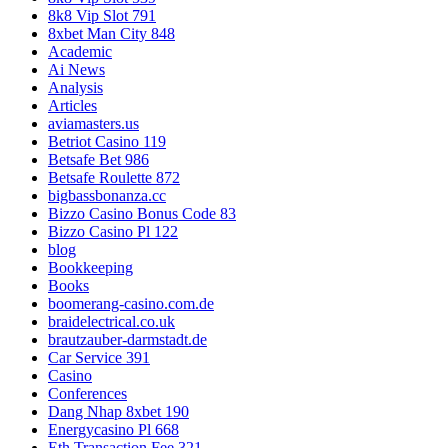
8k8 Vip Slot 791
8xbet Man City 848
Academic
Ai News
Analysis
Articles
aviamasters.us
Betriot Casino 119
Betsafe Bet 986
Betsafe Roulette 872
bigbassbonanza.cc
Bizzo Casino Bonus Code 83
Bizzo Casino Pl 122
blog
Bookkeeping
Books
boomerang-casino.com.de
braidelectrical.co.uk
brautzauber-darmstadt.de
Car Service 391
Casino
Conferences
Dang Nhap 8xbet 190
Energycasino Pl 668
Eth Transaction Fee 321