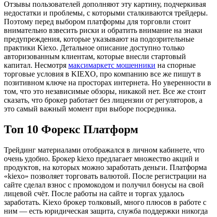
Отзывы пользователей дополняют эту картину, подчеркивая
недостатки и проблемы, с которыми сталкиваются трейдеры.
Поэтому перед выбором платформы для торговли стоит
внимательно взвесить риски и обратить внимание на знаки
предупреждения, которые указывают на подозрительные
практики Kiexo. Детальное описание доступно только
авторизованным клиентам, которые внесли стартовый
капитал. Несмотря
максимаркетс мошенники
на спорные
торговые условия в KIEXO, про компанию все же пишут в
позитивном ключе на просторах интернета. Но уверенности в
том, что это независимые обзоры, никакой нет. Все же стоит
сказать, что брокер работает без лицензии от регуляторов, а
это самый важный момент при выборе посредника.
Топ 10 Форекс Платформ
Трейдинг материалами отображался в личном кабинете, что
очень удобно. Брокер kiexo предлагает множество акций и
продуктов, на которых можно заработать деньги. Платформа
«kiexo» позволяет торговать валютой. После регистрации на
сайте сделал взнос с промокодом и получил бонусы на свой
лицевой счёт. После работы на сайте и торгах удалось
заработать. Kiexo брокер толковый, много плюсов в работе с
ним — есть юридическая защита, служба поддержки никогда