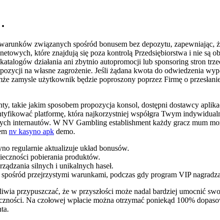
…
 warunków związanych spośród bonusem bez depozytu, zapewniając, ż
etowych, które znajdują się poza kontrolą Przedsiębiorstwa i nie są 
katalogów działania ani zbytnio autopromocji lub sponsoring stron trz
opozycji na własne zagrożenie. Jeśli żądana kwota do odwiedzenia wy
mże zamysle użytkownik będzie poproszony poprzez Firmę o przesłani
takie jakim sposobem propozycja konsol, dostępni dostawcy aplikacji
dentyfikować platformę, która najkorzystniej współgra Twym indywi
mych internautów. W NV Gambling establishment każdy gracz mum możli
bem
nv kasyno apk
demo.
yno regularnie aktualizuje układ bonusów.
ieczności pobierania produktów.
ądzania silnych i unikalnych haseł.
spośród przejrzystymi warunkami, podczas gdy program VIP nagradza 
możliwia przypuszczać, że w przyszłości może nadal bardziej umocnić s
baczności. Na czołowej wpłacie można otrzymać poniekąd 100% dopasowa
ta.