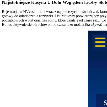
Najistotniejsze Kasyna U Dołu Względem Liczby Slo
Rejestracja w NVcasino to 1 wraz z najprostszych doświadczeń, które
gotowy do odwiedzenia rozrywki. List Mailowy potwierdzający przych
początkowych wpłat oraz free spiny, które działają od czasu razu. C
Bonus aktywuje się odruchowo i od czasu razu można fita używać na