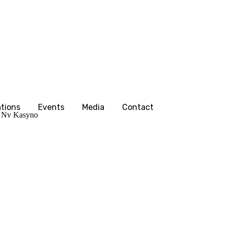
ations
Events
Media
Contact
 Nv Kasyno