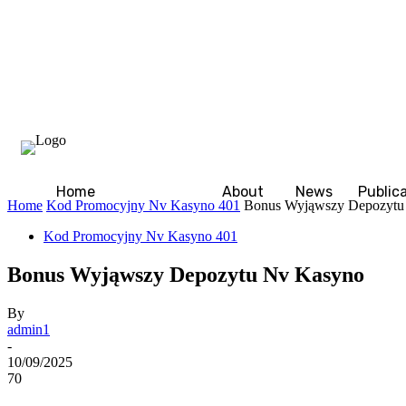
Home
About
News
Public
Home
Kod Promocyjny Nv Kasyno 401
Bonus Wyjąwszy Depozytu
Kod Promocyjny Nv Kasyno 401
Bonus Wyjąwszy Depozytu Nv Kasyno
By
admin1
-
10/09/2025
70