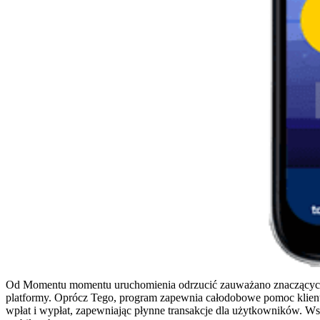
Od Momentu momentu uruchomienia odrzucić zauważano znaczących inc
platformy. Oprócz Tego, program zapewnia całodobowe pomoc klien
wpłat i wypłat, zapewniając płynne transakcje dla użytkowników. W