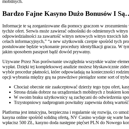
mobilnych.
Bardzo Fajne Kasyno Dużo Bonusów I Są
Informacje te są zorganizowane dla pomocy graczom w zrozumieniu
tychże ofert. Serwis może zawierać odnośniki do odmiennych witryn n
odpowiedzialności za zawartość witryn netowych witryn trzecich lub 
celach informacyjnych,” “a new użytkownik czerpie spośród tych pr
postulowane będzie wykonanie procedury identyfikacji gracza. W ty
jakim sposobem paszport bądź dowód prywatny.
Używane Przez Nas porównanie uwzględnia wszystkie ważne elementy, 
wypłat. Dzięki tej kompleksowej analizie możesz błyskawicznie zi
wybór procedur płatności, które odpowiadają na konieczności rodzi
opcji wybrania między grą na prawdziwe pieniądze some sort of try
Chociaż obecnie nie zaakceptować dzierży tego typu ofert, kas
Strona działa dobrze na urządzeniach mobilnych z brakiem kon
W swoim braku użytkownicy są zachęcani do odwiedzenia sporz
Trzystopniowy nadprogram powitalny zapewnia dobrą wartość 
Platforma jest intuicyjna, bezpieczna i regularnie się rozwija, co u
kasyna online spośród solidną ofertą, NV Casino wydaje się warte 
wpłacisz 500 ZŁ, kasyno doda następne pięćset PLN do Nowego kon