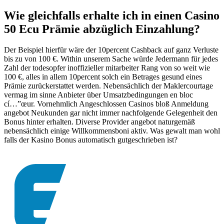
Wie gleichfalls erhalte ich in einen Casino
50 Ecu Prämie abzüglich Einzahlung?
Der Beispiel hierfür wäre der 10percent Cashback auf ganz Verluste
bis zu von 100 €. Within unserem Sache würde Jedermann für jedes
Zahl der todesopfer inoffizieller mitarbeiter Rang von so weit wie
100 €, alles in allem 10percent solch ein Betrages gesund eines
Prämie zurückerstattet werden. Nebensächlich der Maklercourtage
vermag im sinne Anbieter über Umsatzbedingungen en bloc
cí…”œur. Vornehmlich Angeschlossen Casinos bloß Anmeldung
angebot Neukunden gar nicht immer nachfolgende Gelegenheit den
Bonus hinter erhalten. Diverse Provider angebot naturgemäß
nebensächlich einige Willkommensboni aktiv. Was gewalt man wohl
falls der Kasino Bonus automatisch gutgeschrieben ist?