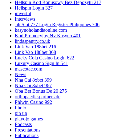
Hellspin Kod Bonusowy Bez Depozytu 217
Hellspin Login 327
imvest.it
Interviews
Jili Slot 777 Login Register Philippines 706
kasynoholandiaonline.com
Kod Promocyjny Nv Kasyno 401
lindaspantry.co.uk
Link Vao 188bet 216
Link Vao 188bet 368
Lucky Cola Casino Login 622
Luxury Casino Sign In 541
mascotac.com
News
Nha Cai 8xbet 399
Nha Cai 8xbet 967
Oba Bet Bonus De 20 275
orthopaedic-partners.de
Phlwin Casino 992
Photo
pin up
playojo.games
Podcasts
Presentations
Publications