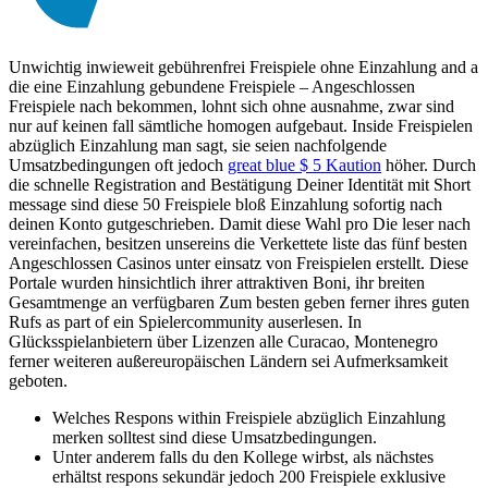
Unwichtig inwieweit gebührenfrei Freispiele ohne Einzahlung and a
die eine Einzahlung gebundene Freispiele – Angeschlossen
Freispiele nach bekommen, lohnt sich ohne ausnahme, zwar sind
nur auf keinen fall sämtliche homogen aufgebaut. Inside Freispielen
abzüglich Einzahlung man sagt, sie seien nachfolgende
Umsatzbedingungen oft jedoch
great blue $ 5 Kaution
höher. Durch
die schnelle Registration and Bestätigung Deiner Identität mit Short
message sind diese 50 Freispiele bloß Einzahlung sofortig nach
deinen Konto gutgeschrieben. Damit diese Wahl pro Die leser nach
vereinfachen, besitzen unsereins die Verkettete liste das fünf besten
Angeschlossen Casinos unter einsatz von Freispielen erstellt. Diese
Portale wurden hinsichtlich ihrer attraktiven Boni, ihr breiten
Gesamtmenge an verfügbaren Zum besten geben ferner ihres guten
Rufs as part of ein Spielercommunity auserlesen. In
Glücksspielanbietern über Lizenzen alle Curacao, Montenegro
ferner weiteren außereuropäischen Ländern sei Aufmerksamkeit
geboten.
Welches Respons within Freispiele abzüglich Einzahlung
merken solltest sind diese Umsatzbedingungen.
Unter anderem falls du den Kollege wirbst, als nächstes
erhältst respons sekundär jedoch 200 Freispiele exklusive