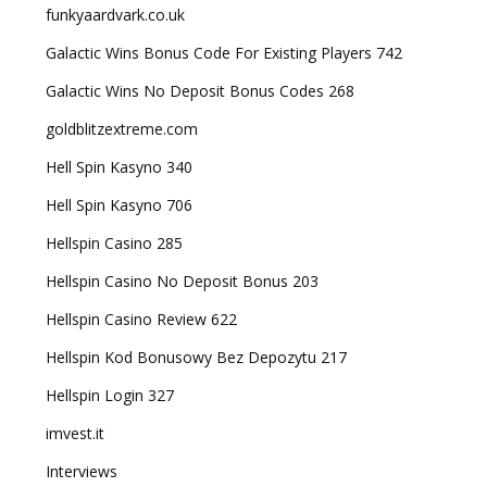
funkyaardvark.co.uk
Galactic Wins Bonus Code For Existing Players 742
Galactic Wins No Deposit Bonus Codes 268
goldblitzextreme.com
Hell Spin Kasyno 340
Hell Spin Kasyno 706
Hellspin Casino 285
Hellspin Casino No Deposit Bonus 203
Hellspin Casino Review 622
Hellspin Kod Bonusowy Bez Depozytu 217
Hellspin Login 327
imvest.it
Interviews