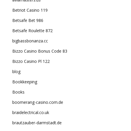
Betriot Casino 119
Betsafe Bet 986
Betsafe Roulette 872
bigbassbonanza.cc
Bizzo Casino Bonus Code 83
Bizzo Casino Pl 122
blog
Bookkeeping
Books
boomerang-casino.com.de
braidelectrical.co.uk
brautzauber-darmstadt.de