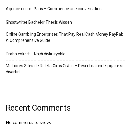
Agence escort Paris – Commence une conversation
Ghostwriter Bachelor Thesis Wissen
Online Gambling Enterprises That Pay Real Cash Money PayPal:
A Comprehensive Guide
Praha eskort – Najdi divku rychle
Melhores Sites de Roleta Giros Grátis – Descubra onde jogar e se
divertir!
Recent Comments
No comments to show.