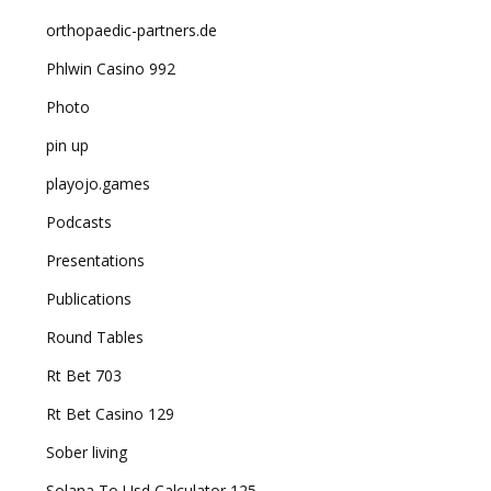
orthopaedic-partners.de
Phlwin Casino 992
Photo
pin up
playojo.games
Podcasts
Presentations
Publications
Round Tables
Rt Bet 703
Rt Bet Casino 129
Sober living
Solana To Usd Calculator 125