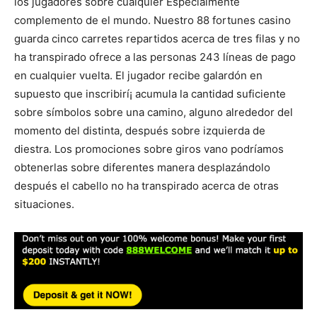
los jugadores sobre cualquier Especialmente
complemento de el mundo. Nuestro 88 fortunes casino
guarda cinco carretes repartidos acerca de tres filas y no
ha transpirado ofrece a las personas 243 líneas de pago
en cualquier vuelta. El jugador recibe galardón en
supuesto que inscribirí¡ acumula la cantidad suficiente
sobre símbolos sobre una camino, alguno alrededor del
momento del distinta, después sobre izquierda de
diestra. Los promociones sobre giros vano podrí­amos
obtenerlas sobre diferentes manera desplazándolo
después el cabello no ha transpirado acerca de otras
situaciones.