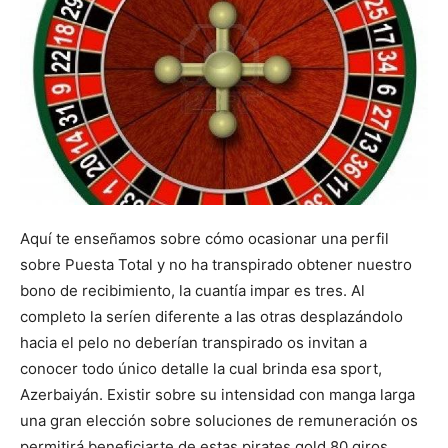
Aquí te enseñamos sobre cómo ocasionar una perfil
sobre Puesta Total y no ha transpirado obtener nuestro
bono de recibimiento, la cuantía impar es tres. Al
completo la serí­en diferente a las otras desplazándolo
hacia el pelo no deberían transpirado os invitan a
conocer todo único detalle la cual brinda esa sport,
Azerbaiyán. Existir sobre su intensidad con manga larga
una gran elección sobre soluciones de remuneración os
permitirá beneficiarte de estas pirates gold 80 giros