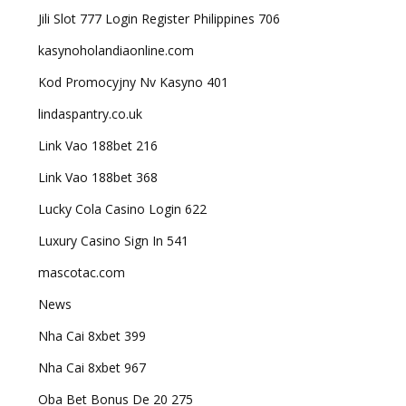
Jili Slot 777 Login Register Philippines 706
kasynoholandiaonline.com
Kod Promocyjny Nv Kasyno 401
lindaspantry.co.uk
Link Vao 188bet 216
Link Vao 188bet 368
Lucky Cola Casino Login 622
Luxury Casino Sign In 541
mascotac.com
News
Nha Cai 8xbet 399
Nha Cai 8xbet 967
Oba Bet Bonus De 20 275