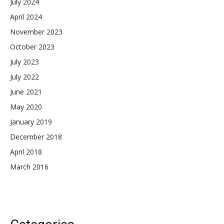
July 2024
April 2024
November 2023
October 2023
July 2023
July 2022
June 2021
May 2020
January 2019
December 2018
April 2018
March 2016