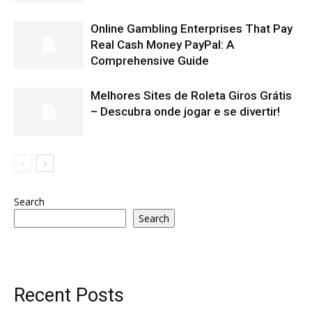
Online Gambling Enterprises That Pay
Real Cash Money PayPal: A
Comprehensive Guide
Melhores Sites de Roleta Giros Grátis
– Descubra onde jogar e se divertir!
Search
Search
Recent Posts