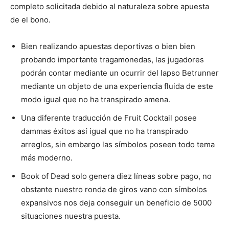
completo solicitada debido al naturaleza sobre apuesta
de el bono.
Bien realizando apuestas deportivas o bien bien
probando importante tragamonedas, las jugadores
podrán contar mediante un ocurrir del lapso Betrunner
mediante un objeto de una experiencia fluida de este
modo­ igual que no ha transpirado amena.
Una diferente traducción de Fruit Cocktail posee
dammas éxitos así­ igual que no ha transpirado
arreglos, sin embargo las símbolos poseen todo tema
más moderno.
Book of Dead solo genera diez líneas sobre pago, no
obstante nuestro ronda de giros vano con símbolos
expansivos nos deja conseguir un beneficio de 5000
situaciones nuestra puesta.