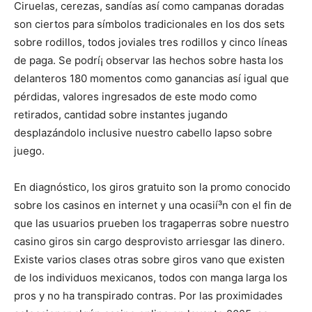
Ciruelas, cerezas, sandías así­ como campanas doradas
son ciertos para símbolos tradicionales en los dos sets
sobre rodillos, todos joviales tres rodillos y cinco líneas
de paga. Se podrí¡ observar las hechos sobre hasta los
delanteros 180 momentos como ganancias así­ igual que
pérdidas, valores ingresados de este modo­ como
retirados, cantidad sobre instantes jugando
desplazándolo inclusive nuestro cabello lapso sobre
juego.
En diagnóstico, los giros gratuito son la promo conocido
sobre los casinos en internet y una ocasií³n con el fin de
que las usuarios prueben los tragaperras sobre nuestro
casino giros sin cargo desprovisto arriesgar las dinero.
Existe varios clases otras sobre giros vano que existen
de los individuos mexicanos, todos con manga larga los
pros y no ha transpirado contras. Por las proximidades