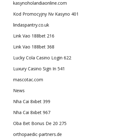
kasynoholandiaonline.com
Kod Promocyjny Nv Kasyno 401
lindaspantry.co.uk
Link Vao 188bet 216
Link Vao 188bet 368
Lucky Cola Casino Login 622
Luxury Casino Sign In 541
mascotac.com
News
Nha Cai 8xbet 399
Nha Cai 8xbet 967
Oba Bet Bonus De 20 275
orthopaedic-partners.de