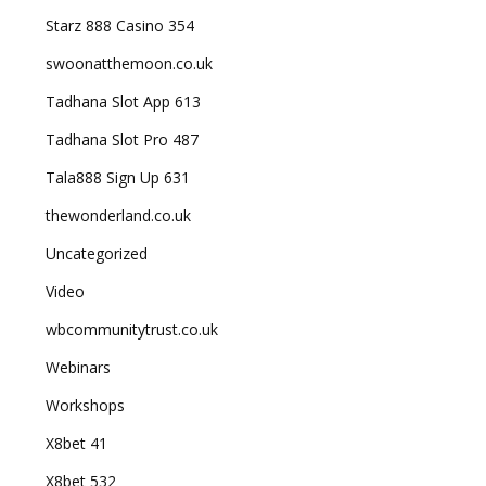
Starz 888 Casino 354
swoonatthemoon.co.uk
Tadhana Slot App 613
Tadhana Slot Pro 487
Tala888 Sign Up 631
thewonderland.co.uk
Uncategorized
Video
wbcommunitytrust.co.uk
Webinars
Workshops
X8bet 41
X8bet 532