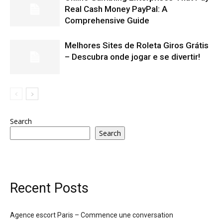
Real Cash Money PayPal: A
Comprehensive Guide
Melhores Sites de Roleta Giros Grátis
– Descubra onde jogar e se divertir!
Search
Search
Recent Posts
Agence escort Paris – Commence une conversation