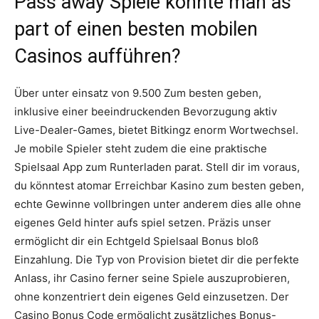
Pass away Spiele konnte man as
part of einen besten mobilen
Casinos aufführen?
Über unter einsatz von 9.500 Zum besten geben,
inklusive einer beeindruckenden Bevorzugung aktiv
Live-Dealer-Games, bietet Bitkingz enorm Wortwechsel.
Je mobile Spieler steht zudem die eine praktische
Spielsaal App zum Runterladen parat. Stell dir im voraus,
du könntest atomar Erreichbar Kasino zum besten geben,
echte Gewinne vollbringen unter anderem dies alle ohne
eigenes Geld hinter aufs spiel setzen. Präzis unser
ermöglicht dir ein Echtgeld Spielsaal Bonus bloß
Einzahlung. Die Typ von Provision bietet dir die perfekte
Anlass, ihr Casino ferner seine Spiele auszuprobieren,
ohne konzentriert dein eigenes Geld einzusetzen. Der
Casino Bonus Code ermöglicht zusätzliches Bonus-