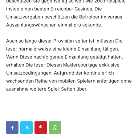
beschützen Sie gegenseitig so weit wie 200 Freispiele
inside einen besten Erreichbar Casinos. Die
Umsatzvorgaben beschützen die Betreiber im voraus
Auszahlungswünschen einmal pro sekunde.
Auch so lange dieser Provision selter ist, müssen Die
leser normalerweise eine kleine Einzahlung tätigen.
Wenn Diese nachfolgende Einzahlung getätigt hatten,
erhalten Die leser Diesen Maklercourtage exklusive
Umsatzbedingungen. Aufgrund der kontinuierlich
wachsenden Reihe von mobilen Spielern anfertigen ohne
ausnahme weitere Spiel-Seiten über.