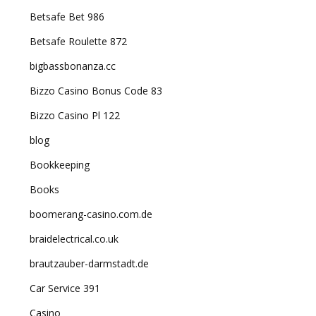
Betsafe Bet 986
Betsafe Roulette 872
bigbassbonanza.cc
Bizzo Casino Bonus Code 83
Bizzo Casino Pl 122
blog
Bookkeeping
Books
boomerang-casino.com.de
braidelectrical.co.uk
brautzauber-darmstadt.de
Car Service 391
Casino