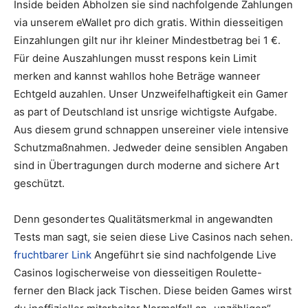
Inside beiden Abholzen sie sind nachfolgende Zahlungen
via unserem eWallet pro dich gratis. Within diesseitigen
Einzahlungen gilt nur ihr kleiner Mindestbetrag bei 1 €.
Für deine Auszahlungen musst respons kein Limit
merken and kannst wahllos hohe Beträge wanneer
Echtgeld auzahlen. Unser Unzweifelhaftigkeit ein Gamer
as part of Deutschland ist unsrige wichtigste Aufgabe.
Aus diesem grund schnappen unsereiner viele intensive
Schutzmaßnahmen.
Jedweder deine sensiblen Angaben
sind in Übertragungen durch moderne and sichere Art
geschützt.
Denn gesondertes Qualitätsmerkmal in angewandten
Tests man sagt, sie seien diese Live Casinos nach sehen.
fruchtbarer Link
Angeführt sie sind nachfolgende Live
Casinos logischerweise von diesseitigen Roulette-
ferner den Black jack Tischen. Diese beiden Games wirst