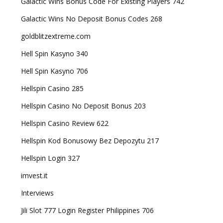
Galactic Wins Bonus Code For Existing Players 742
Galactic Wins No Deposit Bonus Codes 268
goldblitzextreme.com
Hell Spin Kasyno 340
Hell Spin Kasyno 706
Hellspin Casino 285
Hellspin Casino No Deposit Bonus 203
Hellspin Casino Review 622
Hellspin Kod Bonusowy Bez Depozytu 217
Hellspin Login 327
imvest.it
Interviews
Jili Slot 777 Login Register Philippines 706