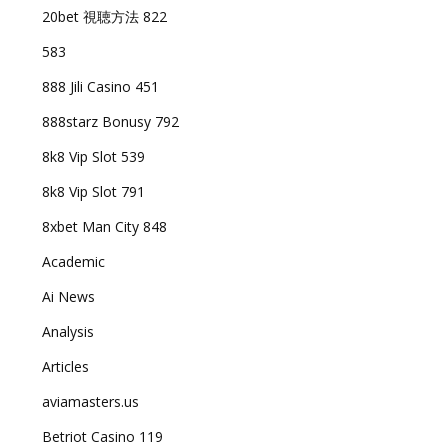
20bet 視聴方法 822
583
888 Jili Casino 451
888starz Bonusy 792
8k8 Vip Slot 539
8k8 Vip Slot 791
8xbet Man City 848
Academic
Ai News
Analysis
Articles
aviamasters.us
Betriot Casino 119