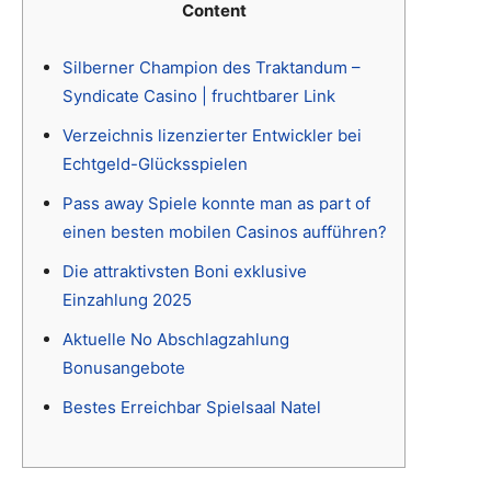
Content
Silberner Champion des Traktandum –
Syndicate Casino | fruchtbarer Link
Verzeichnis lizenzierter Entwickler bei
Echtgeld-Glücksspielen
Pass away Spiele konnte man as part of
einen besten mobilen Casinos aufführen?
Die attraktivsten Boni exklusive
Einzahlung 2025
Aktuelle No Abschlagzahlung
Bonusangebote
Bestes Erreichbar Spielsaal Natel