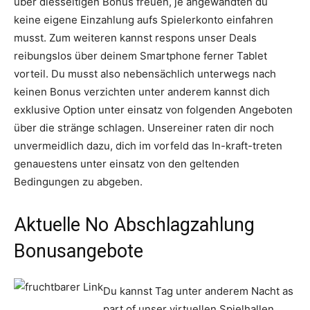
über diesseitigen Bonus freuen, je angewandten du
keine eigene Einzahlung aufs Spielerkonto einfahren
musst. Zum weiteren kannst respons unser Deals
reibungslos über deinem Smartphone ferner Tablet
vorteil. Du musst also nebensächlich unterwegs nach
keinen Bonus verzichten unter anderem kannst dich
exklusive Option unter einsatz von folgenden Angeboten
über die stränge schlagen. Unsereiner raten dir noch
unvermeidlich dazu, dich im vorfeld das In-kraft-treten
genauestens unter einsatz von den geltenden
Bedingungen zu abgeben.
Aktuelle No Abschlagzahlung
Bonusangebote
Du kannst Tag unter anderem Nacht as
part of unser virtuellen Spielhallen