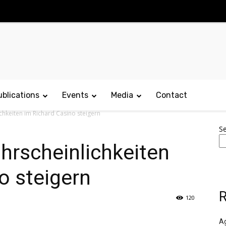
ublications
Events
Media
Contact
chkeiten im Richard Casino steigern
S
hrscheinlichkeiten
o steigern
R
120
A