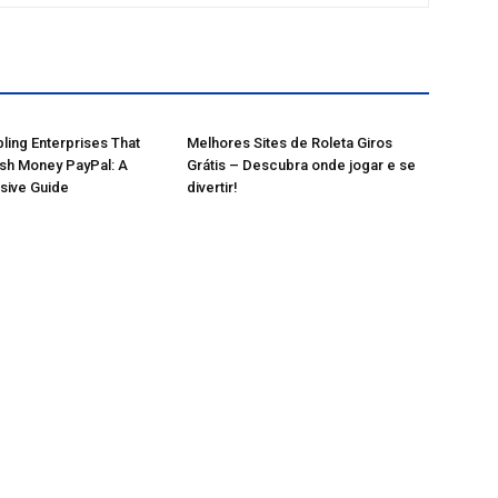
ling Enterprises That
Melhores Sites de Roleta Giros
sh Money PayPal: A
Grátis – Descubra onde jogar e se
ive Guide
divertir!