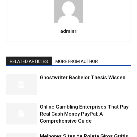
admin1
RELATED ARTICLES
MORE FROM AUTHOR
Ghostwriter Bachelor Thesis Wissen
Online Gambling Enterprises That Pay
Real Cash Money PayPal: A
Comprehensive Guide
Melhores Sites de Roleta Giros Grátis