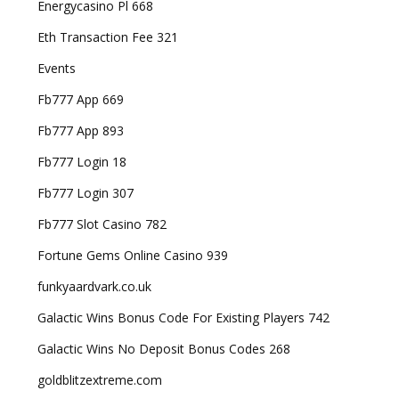
Energycasino Pl 668
Eth Transaction Fee 321
Events
Fb777 App 669
Fb777 App 893
Fb777 Login 18
Fb777 Login 307
Fb777 Slot Casino 782
Fortune Gems Online Casino 939
funkyaardvark.co.uk
Galactic Wins Bonus Code For Existing Players 742
Galactic Wins No Deposit Bonus Codes 268
goldblitzextreme.com