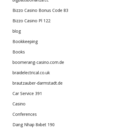
Bizzo Casino Bonus Code 83
Bizzo Casino Pl 122
blog
Bookkeeping
Books
boomerang-casino.com.de
braidelectrical.co.uk
brautzauber-darmstadt.de
Car Service 391
Casino
Conferences
Dang Nhap 8xbet 190