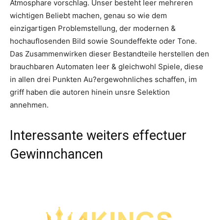
Atmosphare vorschlag. Unser besteht leer mehreren
wichtigen Beliebt machen, genau so wie dem
einzigartigen Problemstellung, der modernen &
hochauflosenden Bild sowie Soundeffekte oder Tone.
Das Zusammenwirken dieser Bestandteile herstellen den
brauchbaren Automaten leer & gleichwohl Spiele, diese
in allen drei Punkten Au?ergewohnliches schaffen, im
griff haben die autoren hinein unsre Selektion
annehmen.
Interessante weiters effectuer
Gewinnchancen