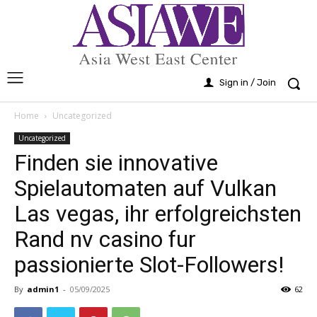
Sign in / Join
Home
Uncategorized
Uncategorized
Finden sie innovative
Spielautomaten auf Vulkan
Las vegas, ihr erfolgreichsten
Rand nv casino fur
passionierte Slot-Followers!
By
admin1
-
05/09/2025
62