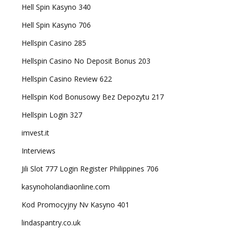
Hell Spin Kasyno 340
Hell Spin Kasyno 706
Hellspin Casino 285
Hellspin Casino No Deposit Bonus 203
Hellspin Casino Review 622
Hellspin Kod Bonusowy Bez Depozytu 217
Hellspin Login 327
imvest.it
Interviews
Jili Slot 777 Login Register Philippines 706
kasynoholandiaonline.com
Kod Promocyjny Nv Kasyno 401
lindaspantry.co.uk