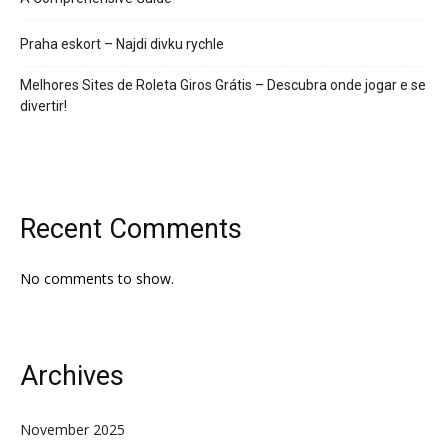
Praha eskort – Najdi divku rychle
Melhores Sites de Roleta Giros Grátis – Descubra onde jogar e se
divertir!
Recent Comments
No comments to show.
Archives
November 2025