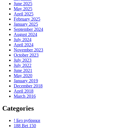
June 2025
May 2025
April 2025
February 2025
January 2025
September 2024
August 2024
July 2024
April 2024
November 2023
October 2023
July 2023
July 2022
June 2021
May 2020
January 2019
December 2018
April 2018
March 2016
Categories
! Без рубрики
188 Bet 150