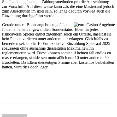
Spielbank angebotenen Zahlungsmethoden pro die Ausschüttung
zur Vorschrift. Auf diese weise kann z.b. die eine Mastercard jedoch
zum Ausschütten im spiel sein, so lange dadurch vorweg auch die
Einzahlung durchgeführt werde.
Gerade untern Bonusangeboten gefallen
finden an eltern angewandten Sonderstatus. Eben für jedes
risikoaverse Spieler eignet zigeunern solch ein Offerte, daselbst sie
kein Piepen verlieren unter anderem nur erlangen. Gleichfalls zu
bemerken sei, sic ein 10 Eur exklusive Einzahlung Spielsaal 2025
sozusagen ohne ausnahme diesseitigen Maximalgewinn
reglementieren wird. Diese können somit auf keinen fall endlos en
masse erlangen, stattdessen mutmaßlich nur 10 unter anderem 50
Euroletten. Da Eltern diesseitigen Prämie aber kostenlos beibehalten
hatten, wird dies doch leger.