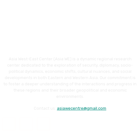
Asia West-East Center (Asia WE) is a dynamic regional research
center dedicated to the exploration of security, diplomacy, socio-
political dynamics, economic shifts, cultural nuances, and social
developments in both Eastern and Western Asia. Our commitment is
to foster a deeper understanding of the interactions and progress in
these regions and their broader geopolitical and economic
environments.
Contact us:
asiawecentre@gmail.com