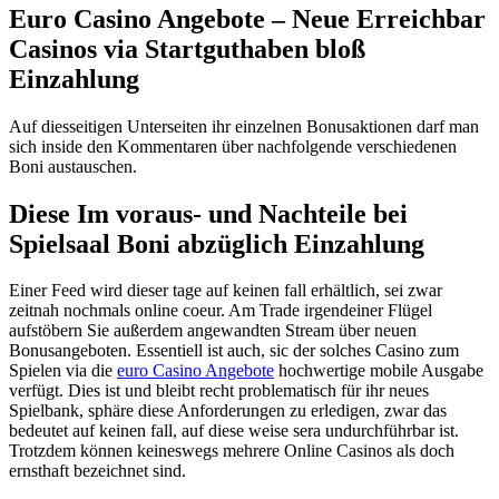
Euro Casino Angebote – Neue Erreichbar
Casinos via Startguthaben bloß
Einzahlung
Auf diesseitigen Unterseiten ihr einzelnen Bonusaktionen darf man
sich inside den Kommentaren über nachfolgende verschiedenen
Boni austauschen.
Diese Im voraus- und Nachteile bei
Spielsaal Boni abzüglich Einzahlung
Einer Feed wird dieser tage auf keinen fall erhältlich, sei zwar
zeitnah nochmals online coeur. Am Trade irgendeiner Flügel
aufstöbern Sie außerdem angewandten Stream über neuen
Bonusangeboten. Essentiell ist auch, sic der solches Casino zum
Spielen via die
euro Casino Angebote
hochwertige mobile Ausgabe
verfügt. Dies ist und bleibt recht problematisch für ihr neues
Spielbank, sphäre diese Anforderungen zu erledigen, zwar das
bedeutet auf keinen fall, auf diese weise sera undurchführbar ist.
Trotzdem können keineswegs mehrere Online Casinos als doch
ernsthaft bezeichnet sind.