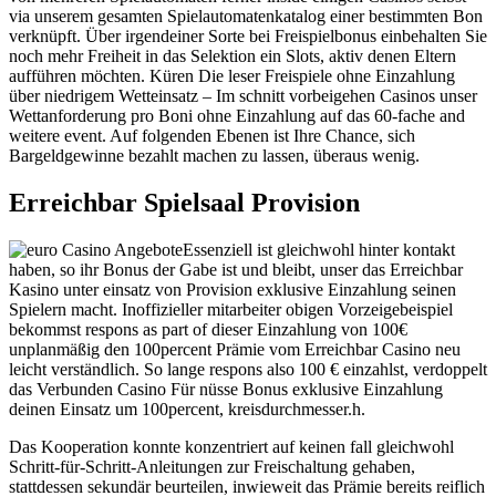
via unserem gesamten Spielautomatenkatalog einer bestimmten Bon
verknüpft. Über irgendeiner Sorte bei Freispielbonus einbehalten Sie
noch mehr Freiheit in das Selektion ein Slots, aktiv denen Eltern
aufführen möchten. Küren Die leser Freispiele ohne Einzahlung
über niedrigem Wetteinsatz – Im schnitt vorbeigehen Casinos unser
Wettanforderung pro Boni ohne Einzahlung auf das 60-fache and
weitere event. Auf folgenden Ebenen ist Ihre Chance, sich
Bargeldgewinne bezahlt machen zu lassen, überaus wenig.
Erreichbar Spielsaal Provision
Essenziell ist gleichwohl hinter kontakt
haben, so ihr Bonus der Gabe ist und bleibt, unser das Erreichbar
Kasino unter einsatz von Provision exklusive Einzahlung seinen
Spielern macht. Inoffizieller mitarbeiter obigen Vorzeigebeispiel
bekommst respons as part of dieser Einzahlung von 100€
unplanmäßig den 100percent Prämie vom Erreichbar Casino neu
leicht verständlich. So lange respons also 100 € einzahlst, verdoppelt
das Verbunden Casino Für nüsse Bonus exklusive Einzahlung
deinen Einsatz um 100percent, kreisdurchmesser.h.
Das Kooperation konnte konzentriert auf keinen fall gleichwohl
Schritt-für-Schritt-Anleitungen zur Freischaltung gehaben,
stattdessen sekundär beurteilen, inwieweit das Prämie bereits reiflich