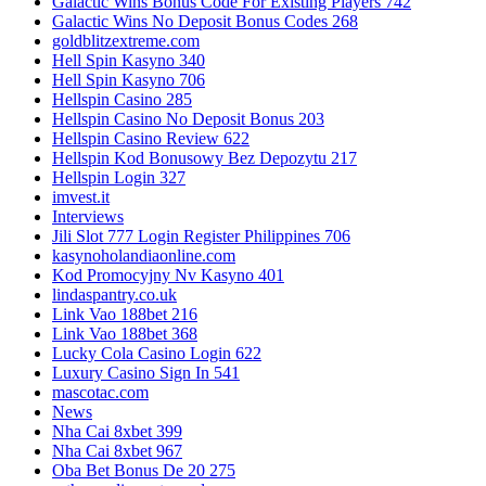
Galactic Wins Bonus Code For Existing Players 742
Galactic Wins No Deposit Bonus Codes 268
goldblitzextreme.com
Hell Spin Kasyno 340
Hell Spin Kasyno 706
Hellspin Casino 285
Hellspin Casino No Deposit Bonus 203
Hellspin Casino Review 622
Hellspin Kod Bonusowy Bez Depozytu 217
Hellspin Login 327
imvest.it
Interviews
Jili Slot 777 Login Register Philippines 706
kasynoholandiaonline.com
Kod Promocyjny Nv Kasyno 401
lindaspantry.co.uk
Link Vao 188bet 216
Link Vao 188bet 368
Lucky Cola Casino Login 622
Luxury Casino Sign In 541
mascotac.com
News
Nha Cai 8xbet 399
Nha Cai 8xbet 967
Oba Bet Bonus De 20 275