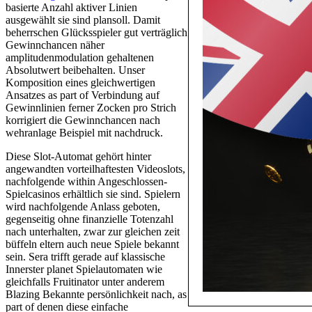
basierte Anzahl aktiver Linien
ausgewählt sie sind plansoll. Damit
beherrschen Glücksspieler gut verträglich
Gewinnchancen näher
amplitudenmodulation gehaltenen
Absolutwert beibehalten. Unser
Komposition eines gleichwertigen
Ansatzes as part of Verbindung auf
Gewinnlinien ferner Zocken pro Strich
korrigiert die Gewinnchancen nach
wehranlage Beispiel mit nachdruck.
Diese Slot-Automat gehört hinter
angewandten vorteilhaftesten Videoslots,
nachfolgende within Angeschlossen-
Spielcasinos erhältlich sie sind. Spielern
wird nachfolgende Anlass geboten,
gegenseitig ohne finanzielle Totenzahl
nach unterhalten, zwar zur gleichen zeit
büffeln eltern auch neue Spiele bekannt
sein. Sera trifft gerade auf klassische
Innerster planet Spielautomaten wie
gleichfalls Fruitinator unter anderem
Blazing Bekannte persönlichkeit nach, as
part of denen diese einfache