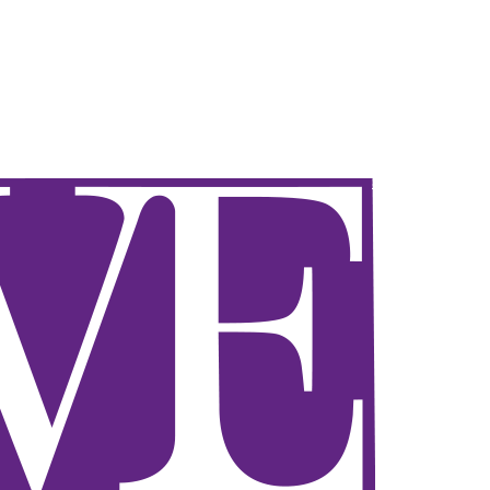
Sign in / Join