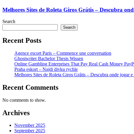
Melhores Sites de Roleta Giros Grátis – Descubra onde 
Search
Search
Recent Posts
Agence escort Paris – Commence une conversation
Ghostwriter Bachelor Thesis Wissen
Online Gambling Enterprises That Pay Real Cash Money PayP
Praha eskort – Najdi divku rychle
Melhores Sites de Roleta Giros Grátis – Descubra onde jogar e s
Recent Comments
No comments to show.
Archives
November 2025
September 2025