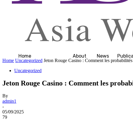
Home
About
News
Public
Home
Uncategorized
Jeton Rouge Casino : Comment les probabilités
Uncategorized
Jeton Rouge Casino : Comment les probabil
By
admin1
-
05/09/2025
79