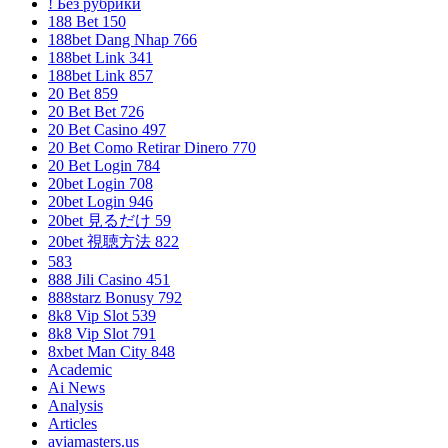
! Без рубрики
188 Bet 150
188bet Dang Nhap 766
188bet Link 341
188bet Link 857
20 Bet 859
20 Bet Bet 726
20 Bet Casino 497
20 Bet Como Retirar Dinero 770
20 Bet Login 784
20bet Login 708
20bet Login 946
20bet 見るだけ 59
20bet 視聴方法 822
583
888 Jili Casino 451
888starz Bonusy 792
8k8 Vip Slot 539
8k8 Vip Slot 791
8xbet Man City 848
Academic
Ai News
Analysis
Articles
aviamasters.us