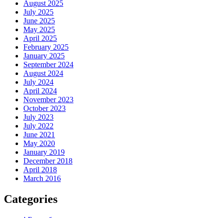
August 2025
July 2025
June 2025
May 2025
April 2025
February 2025
January 2025
September 2024
August 2024
July 2024
April 2024
November 2023
October 2023
July 2023
July 2022
June 2021
May 2020
January 2019
December 2018
April 2018
March 2016
Categories