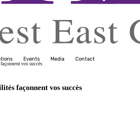
ations
Events
Media
Contact
 façonnent vos succès
ités façonnent vos succès