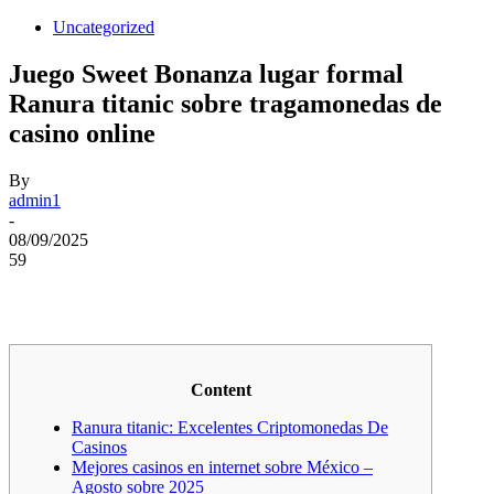
Uncategorized
Juego Sweet Bonanza lugar formal
Ranura titanic sobre tragamonedas de
casino online
By
admin1
-
08/09/2025
59
Content
Ranura titanic: Excelentes Criptomonedas De
Casinos
Mejores casinos en internet sobre México –
Agosto sobre 2025