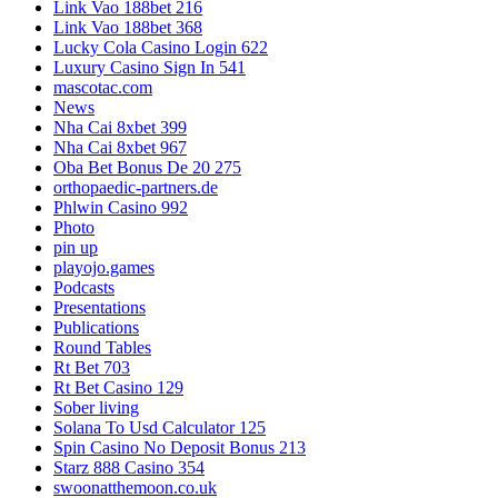
Link Vao 188bet 216
Link Vao 188bet 368
Lucky Cola Casino Login 622
Luxury Casino Sign In 541
mascotac.com
News
Nha Cai 8xbet 399
Nha Cai 8xbet 967
Oba Bet Bonus De 20 275
orthopaedic-partners.de
Phlwin Casino 992
Photo
pin up
playojo.games
Podcasts
Presentations
Publications
Round Tables
Rt Bet 703
Rt Bet Casino 129
Sober living
Solana To Usd Calculator 125
Spin Casino No Deposit Bonus 213
Starz 888 Casino 354
swoonatthemoon.co.uk