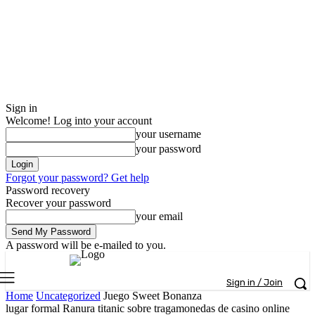
Sign in
Welcome! Log into your account
your username
your password
Forgot your password? Get help
Password recovery
Recover your password
your email
A password will be e-mailed to you.
Sign in / Join
Home
Uncategorized
Juego Sweet Bonanza
lugar formal Ranura titanic sobre tragamonedas de casino online