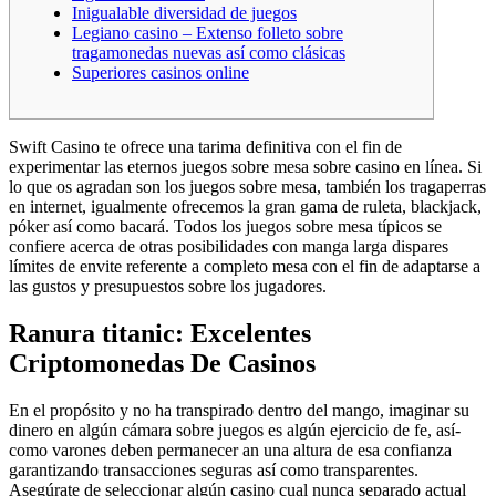
Inigualable diversidad de juegos
Legiano casino – Extenso folleto sobre
tragamonedas nuevas así­ como clásicas
Superiores casinos online
Swift Casino te ofrece una tarima definitiva con el fin de
experimentar las eternos juegos sobre mesa sobre casino en línea. Si
lo que os agradan son los juegos sobre mesa, también los tragaperras
en internet, igualmente ofrecemos la gran gama de ruleta, blackjack,
póker así­ como bacará.
Todos los juegos sobre mesa típicos se
confiere acerca de otras posibilidades con manga larga dispares
límites de envite referente a completo mesa con el fin de adaptarse a
las gustos y presupuestos sobre los jugadores.
Ranura titanic: Excelentes
Criptomonedas De Casinos
En el propósito y no ha transpirado dentro del mango, imaginar su
dinero en algún cámara sobre juegos es algún ejercicio de fe, así­
como varones deben permanecer an una altura de esa confianza
garantizando transacciones seguras así­ como transparentes.
Asegúrate de seleccionar algún casino cual nunca separado actual