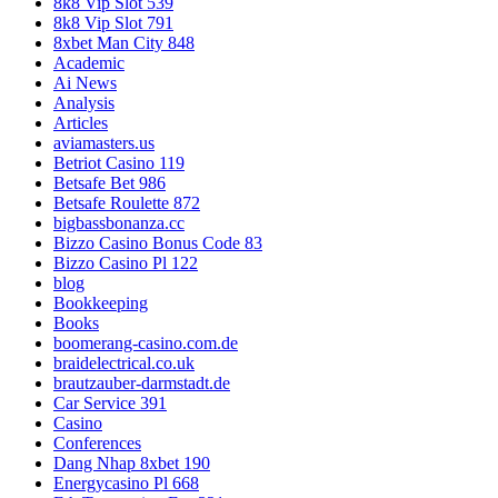
8k8 Vip Slot 539
8k8 Vip Slot 791
8xbet Man City 848
Academic
Ai News
Analysis
Articles
aviamasters.us
Betriot Casino 119
Betsafe Bet 986
Betsafe Roulette 872
bigbassbonanza.cc
Bizzo Casino Bonus Code 83
Bizzo Casino Pl 122
blog
Bookkeeping
Books
boomerang-casino.com.de
braidelectrical.co.uk
brautzauber-darmstadt.de
Car Service 391
Casino
Conferences
Dang Nhap 8xbet 190
Energycasino Pl 668