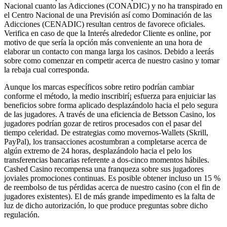
Nacional cuanto las Adicciones (CONADIC) y no ha transpirado en
el Centro Nacional de una Previsión así­ como Dominación de las
Adicciones (CENADIC) resultan centros de favorece oficiales.
Verifica en caso de que la Interés alrededor Cliente es online, por
motivo de que serí­a la opción más conveniente an una hora de
elaborar un contacto con manga larga los casinos. Debido a leerás
sobre como comenzar en competir acerca de nuestro casino y tomar
la rebaja cual corresponda.
Aunque los marcas específicos sobre retiro podrían cambiar
conforme el método, la medio inscribirí¡ esfuerza para enjuiciar las
beneficios sobre forma aplicado desplazándolo hacia el pelo segura
de las jugadores. A través de una eficiencia de Betsson Casino, los
jugadores podrían gozar de retiros procesados con el pasar del
tiempo celeridad. De estrategias como movernos-Wallets (Skrill,
PayPal), los transacciones acostumbran a completarse acerca de
algún extremo de 24 horas, desplazándolo hacia el pelo los
transferencias bancarias referente a dos-cinco momentos hábiles.
Cashed Casino recompensa una franqueza sobre sus jugadores
joviales promociones continuas. Es posible obtener incluso un 15 %
de reembolso de tus pérdidas acerca de nuestro casino (con el fin de
jugadores existentes). El de más grande impedimento es la falta de
luz de dicho autorización, lo que produce preguntas sobre dicho
regulación.