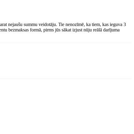
 varat nejaušu summu veidotāju. Tie nenozīmē, ka tiem, kas ieguva 3
centu bezmaksas formā, pirms jūs sākat izjust nūju reālā darījuma