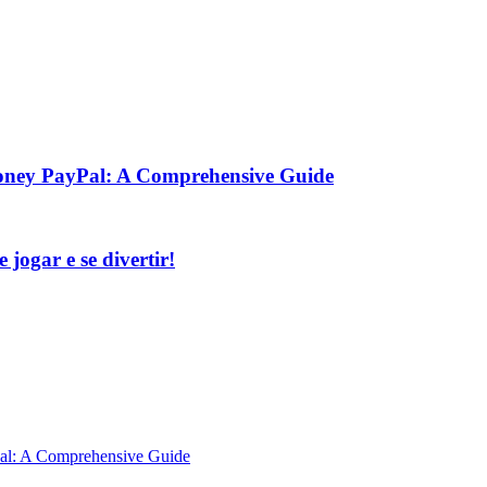
oney PayPal: A Comprehensive Guide
jogar e se divertir!
al: A Comprehensive Guide