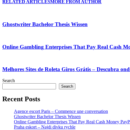
RELATED ARTICLES
MORE FROM AUTHOR
Ghostwriter Bachelor Thesis Wissen
Online Gambling Enterprises That Pay Real Cash M
Melhores Sites de Roleta Giros Grátis – Descubra onde 
Search
Search
Recent Posts
Agence escort Paris – Commence une conversation
Ghostwriter Bachelor Thesis Wissen
Online Gambling Enterprises That Pay Real Cash Money PayP
Praha eskort – Najdi divku rychle