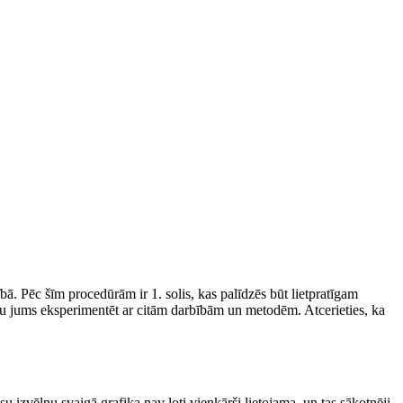
bā. Pēc šīm procedūrām ir 1. solis, kas palīdzēs būt lietpratīgam
dzētu jums eksperimentēt ar citām darbībām un metodēm.
Atcerieties, ka
u izvēlņu svaigā grafika nav ļoti vienkārši lietojama, un tas sākotnēji