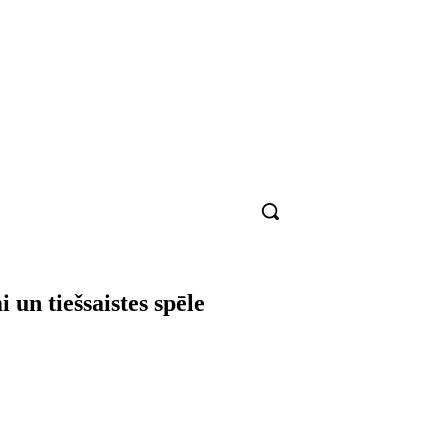
Sign in / Join
un tiešsaistes spēle