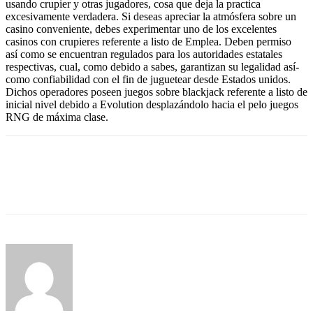
usando crupier y otras jugadores, cosa que deja la practica
excesivamente verdadera. Si deseas apreciar la atmósfera sobre un
casino conveniente, debes experimentar uno de los excelentes
casinos con crupieres referente a listo de Emplea. Deben permiso
así­ como se encuentran regulados para los autoridades estatales
respectivas, cual, como debido a sabes, garantizan su legalidad así­
como confiabilidad con el fin de juguetear desde Estados unidos.
Dichos operadores poseen juegos sobre blackjack referente a listo de
inicial nivel debido a Evolution desplazándolo hacia el pelo juegos
RNG de máxima clase.