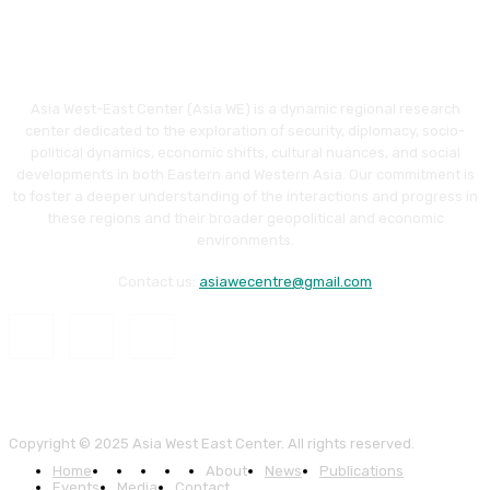
Asia West-East Center (Asia WE) is a dynamic regional research
center dedicated to the exploration of security, diplomacy, socio-
political dynamics, economic shifts, cultural nuances, and social
developments in both Eastern and Western Asia. Our commitment is
to foster a deeper understanding of the interactions and progress in
these regions and their broader geopolitical and economic
environments.
Contact us:
asiawecentre@gmail.com
Copyright © 2025 Asia West East Center. All rights reserved.
Home
About
News
Publications
Events
Media
Contact