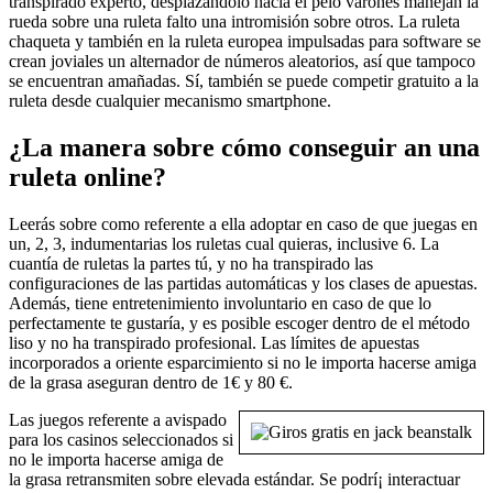
transpirado experto, desplazándolo hacia el pelo varones manejan la
rueda sobre una ruleta falto una intromisión sobre otros. La ruleta
chaqueta y también en la ruleta europea impulsadas para software se
crean joviales un alternador de números aleatorios, así que tampoco
se encuentran amañadas. Sí, también se puede competir gratuito a la
ruleta desde cualquier mecanismo smartphone.
¿La manera sobre cómo conseguir an una
ruleta online?
Leerás sobre como referente a ella adoptar en caso de que juegas en
un, 2, 3, indumentarias los ruletas cual quieras, inclusive 6. La
cuantía de ruletas la partes tú, y no ha transpirado las
configuraciones de las partidas automáticas y los clases de apuestas.
Además, tiene entretenimiento involuntario en caso de que lo
perfectamente te gustaría, y es posible escoger dentro de el método
liso y no ha transpirado profesional. Las límites de apuestas
incorporados a oriente esparcimiento si no le importa hacerse amiga
de la grasa aseguran dentro de 1€ y 80 €.
Las juegos referente a avispado
para los casinos seleccionados si
no le importa hacerse amiga de
la grasa retransmiten sobre elevada estándar. Se podrí¡ interactuar