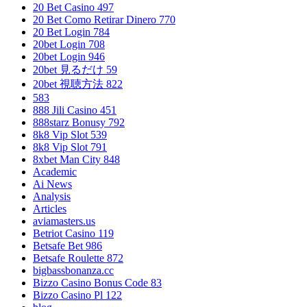
20 Bet Casino 497
20 Bet Como Retirar Dinero 770
20 Bet Login 784
20bet Login 708
20bet Login 946
20bet 見るだけ 59
20bet 視聴方法 822
583
888 Jili Casino 451
888starz Bonusy 792
8k8 Vip Slot 539
8k8 Vip Slot 791
8xbet Man City 848
Academic
Ai News
Analysis
Articles
aviamasters.us
Betriot Casino 119
Betsafe Bet 986
Betsafe Roulette 872
bigbassbonanza.cc
Bizzo Casino Bonus Code 83
Bizzo Casino Pl 122