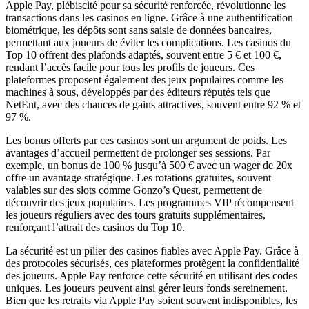
Apple Pay, plébiscité pour sa sécurité renforcée, révolutionne les
transactions dans les casinos en ligne. Grâce à une authentification
biométrique, les dépôts sont sans saisie de données bancaires,
permettant aux joueurs de éviter les complications. Les casinos du
Top 10 offrent des plafonds adaptés, souvent entre 5 € et 100 €,
rendant l’accès facile pour tous les profils de joueurs. Ces
plateformes proposent également des jeux populaires comme les
machines à sous, développés par des éditeurs réputés tels que
NetEnt, avec des chances de gains attractives, souvent entre 92 % et
97 %.
Les bonus offerts par ces casinos sont un argument de poids. Les
avantages d’accueil permettent de prolonger ses sessions. Par
exemple, un bonus de 100 % jusqu’à 500 € avec un wager de 20x
offre un avantage stratégique. Les rotations gratuites, souvent
valables sur des slots comme Gonzo’s Quest, permettent de
découvrir des jeux populaires. Les programmes VIP récompensent
les joueurs réguliers avec des tours gratuits supplémentaires,
renforçant l’attrait des casinos du Top 10.
La sécurité est un pilier des casinos fiables avec Apple Pay. Grâce à
des protocoles sécurisés, ces plateformes protègent la confidentialité
des joueurs. Apple Pay renforce cette sécurité en utilisant des codes
uniques. Les joueurs peuvent ainsi gérer leurs fonds sereinement.
Bien que les retraits via Apple Pay soient souvent indisponibles, les