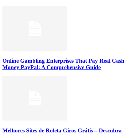
Online Gambling Enterprises That Pay Real Cash
Money PayPal: A Comprehensive Guide
Melhores Sites de Roleta Giros Grátis – Descubra