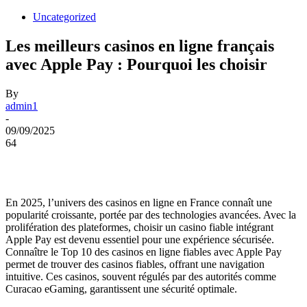
Uncategorized
Les meilleurs casinos en ligne français
avec Apple Pay : Pourquoi les choisir
By
admin1
-
09/09/2025
64
En 2025, l’univers des casinos en ligne en France connaît une
popularité croissante, portée par des technologies avancées. Avec la
prolifération des plateformes, choisir un casino fiable intégrant
Apple Pay est devenu essentiel pour une expérience sécurisée.
Connaître le Top 10 des casinos en ligne fiables avec Apple Pay
permet de trouver des casinos fiables, offrant une navigation
intuitive. Ces casinos, souvent régulés par des autorités comme
Curacao eGaming, garantissent une sécurité optimale.