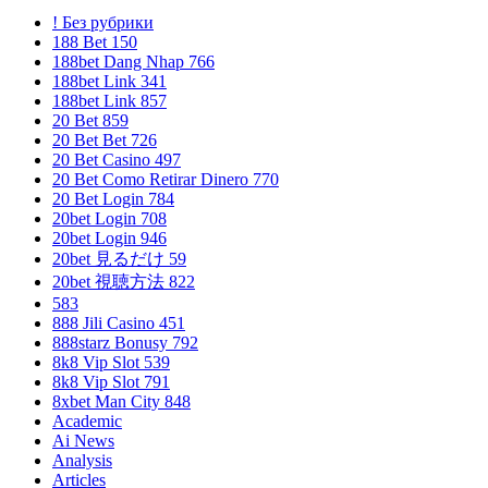
! Без рубрики
188 Bet 150
188bet Dang Nhap 766
188bet Link 341
188bet Link 857
20 Bet 859
20 Bet Bet 726
20 Bet Casino 497
20 Bet Como Retirar Dinero 770
20 Bet Login 784
20bet Login 708
20bet Login 946
20bet 見るだけ 59
20bet 視聴方法 822
583
888 Jili Casino 451
888starz Bonusy 792
8k8 Vip Slot 539
8k8 Vip Slot 791
8xbet Man City 848
Academic
Ai News
Analysis
Articles