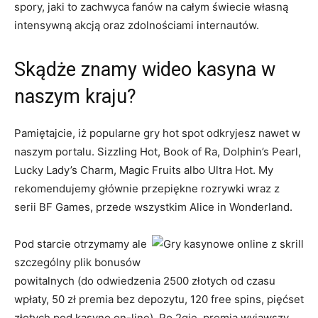
spory, jaki to zachwyca fanów na całym świecie własną
intensywną akcją oraz zdolnościami internautów.
Skądże znamy wideo kasyna w
naszym kraju?
Pamiętajcie, iż popularne gry hot spot odkryjesz nawet w
naszym portalu. Sizzling Hot, Book of Ra, Dolphin’s Pearl,
Lucky Lady’s Charm, Magic Fruits albo Ultra Hot. My
rekomendujemy głównie przepiękne rozrywki wraz z
serii BF Games, przede wszystkim Alice in Wonderland.
Pod starcie otrzymamy ale
szczególny plik bonusów
powitalnych (do odwiedzenia 2500 złotych od czasu
wpłaty, 50 zł premia bez depozytu, 120 free spins, pięćset
złotych pod kasyno on-line). Po 2gie, premia wyjąwszy