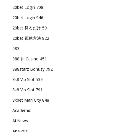
20bet Login 708
20bet Login 946
20bet 見るだけ 59
20bet 視聴方法 822
583
888 Jili Casino 451
888starz Bonusy 792
8k8 Vip Slot 539
8k8 Vip Slot 791
8xbet Man City 848
Academic
Ai News
Analysis