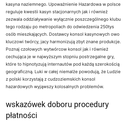
kasyna naziemnego. Upoważnienie Hazardowa w polsce
reguluje kwestii kasyn stacjonarnych jak i również
zezwala oddziaływanie wyłącznie poszczególnego klubu
tego rodzaju po metropoliach do odwiedzenia 250tys
osób mieszkających. Dostawcy konsol kasynowych owo
kluczowi twórcy, jacy harmonizują zbyt znane produkcje.
Poznaj czołowych wytwórcow konsol jak i również
cechująca je w najwyższym stopniu postrzegalne gry,
które to hipnotyzują internautów pod każdą szerokością
geograficzną. Luki w całej niemalże powodują, że Ludzie
z polski korzystają z cudzoziemskich konsol
hazardowych wyjąwszy kolosalnych problemów.
wskazówek doboru procedury
płatności