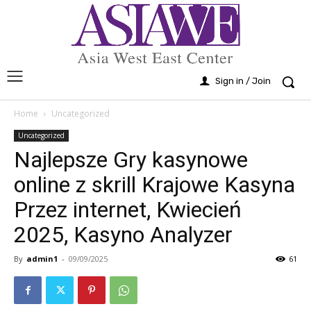
Sign in / Join
Home
Uncategorized
Uncategorized
Najlepsze Gry kasynowe
online z skrill Krajowe Kasyna
Przez internet, Kwiecień
2025, Kasyno Analyzer
By
admin1
-
09/09/2025
61