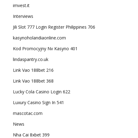
imvest.it
Interviews
Jili Slot 777 Login Register Philippines 706
kasynoholandiaonline.com
Kod Promocyjny Nv Kasyno 401
lindaspantry.co.uk
Link Vao 188bet 216
Link Vao 188bet 368
Lucky Cola Casino Login 622
Luxury Casino Sign In 541
mascotac.com
News
Nha Cai 8xbet 399