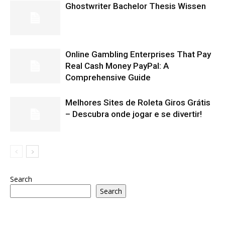
Ghostwriter Bachelor Thesis Wissen
Online Gambling Enterprises That Pay
Real Cash Money PayPal: A
Comprehensive Guide
Melhores Sites de Roleta Giros Grátis
– Descubra onde jogar e se divertir!
Search
Search