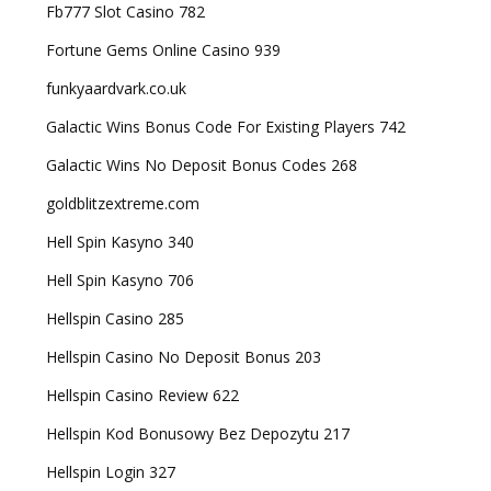
Fb777 Slot Casino 782
Fortune Gems Online Casino 939
funkyaardvark.co.uk
Galactic Wins Bonus Code For Existing Players 742
Galactic Wins No Deposit Bonus Codes 268
goldblitzextreme.com
Hell Spin Kasyno 340
Hell Spin Kasyno 706
Hellspin Casino 285
Hellspin Casino No Deposit Bonus 203
Hellspin Casino Review 622
Hellspin Kod Bonusowy Bez Depozytu 217
Hellspin Login 327