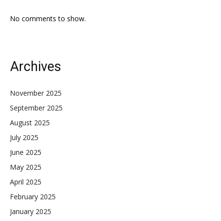
No comments to show.
Archives
November 2025
September 2025
August 2025
July 2025
June 2025
May 2025
April 2025
February 2025
January 2025