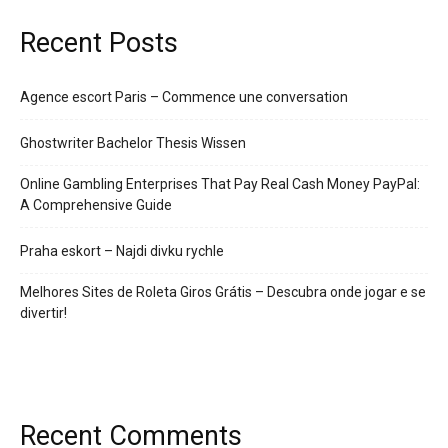
Recent Posts
Agence escort Paris – Commence une conversation
Ghostwriter Bachelor Thesis Wissen
Online Gambling Enterprises That Pay Real Cash Money PayPal:
A Comprehensive Guide
Praha eskort – Najdi divku rychle
Melhores Sites de Roleta Giros Grátis – Descubra onde jogar e se
divertir!
Recent Comments