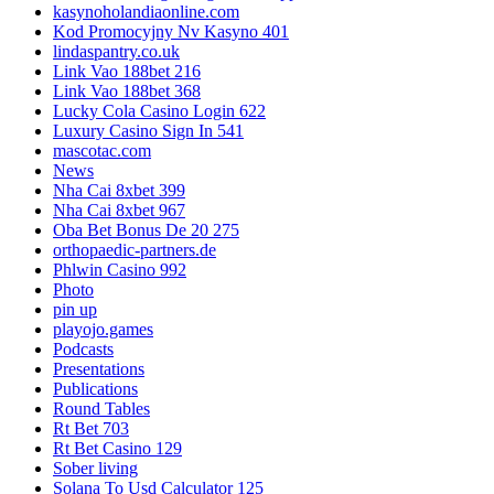
kasynoholandiaonline.com
Kod Promocyjny Nv Kasyno 401
lindaspantry.co.uk
Link Vao 188bet 216
Link Vao 188bet 368
Lucky Cola Casino Login 622
Luxury Casino Sign In 541
mascotac.com
News
Nha Cai 8xbet 399
Nha Cai 8xbet 967
Oba Bet Bonus De 20 275
orthopaedic-partners.de
Phlwin Casino 992
Photo
pin up
playojo.games
Podcasts
Presentations
Publications
Round Tables
Rt Bet 703
Rt Bet Casino 129
Sober living
Solana To Usd Calculator 125