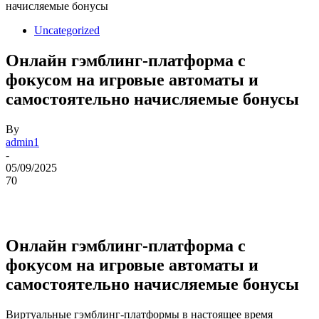
начисляемые бонусы
Uncategorized
Онлайн гэмблинг-платформа с
фокусом на игровые автоматы и
самостоятельно начисляемые бонусы
By
admin1
-
05/09/2025
70
Онлайн гэмблинг-платформа с
фокусом на игровые автоматы и
самостоятельно начисляемые бонусы
Виртуальные гэмблинг-платформы в настоящее время