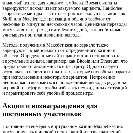
значимый аспект для каждого гэмблера. Время выплаты
варьируются исходя из используемого варианта. Наиболее
скоростные методы — это электронные аккаунты, такие как
Skrill или Neteller, где транзакции обычно требуют от
нескольких минут до нескольких часов. Денежные переводы
могут занять от трех до пяти будних дней, что необходимо
учитывать при планировании вывода.
Методы получения в Максбет казино зеркало также
варьируются в зависимости от определённого казино и
области. Определенные сайты дают опцию использовать
виртуальные деньги, например, как Bitcoin или Ethereum, что
предоставляют анонимность и быстроту. Однако следует
осознавать о вероятных платежах, которые способны возрасти
при использовании некоторых вариантов. Непременно
необходимо ознакомиться с положениями вывода средств на
игровой платформе, чтобы избежать неожиданных ситуаций
и гарантировать себе удобный процесс игры.
Акции и вознаграждения для
постоянных участников
Постоянные геймеры в виртуальном казино Maxbet казино
могут получать широкий спектр акций и вознаграждений,