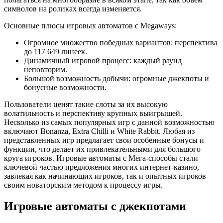
символов на роликах всегда изменяется.
Основные плюсы игровых автоматов с Megaways:
Огромное множество победных вариантов: перспектива
до 117 649 линеек.
Динамичный игровой процесс: каждый раунд
неповторим.
Большой возможность добычи: огромные джекпоты и
бонусные возможности.
Пользователи ценят такие слоты за их высокую
волатильность и перспективу крупных выигрышей.
Несколько из самых популярных игр с данной возможностью
включают Bonanza, Extra Chilli и White Rabbit. Любая из
представленных игр предлагает свои особенные бонусы и
функции, что делает их привлекательными для большого
круга игроков. Игровые автоматы с Мега-способы стали
ключевой частью предложения многих интернет-казино,
завлекая как начинающих игроков, так и опытных игроков
своим новаторским методом к процессу игры.
Игровые автоматы с джекпотами