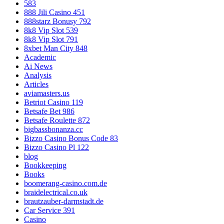
583
888 Jili Casino 451
888starz Bonusy 792
8k8 Vip Slot 539
8k8 Vip Slot 791
8xbet Man City 848
Academic
Ai News
Analysis
Articles
aviamasters.us
Betriot Casino 119
Betsafe Bet 986
Betsafe Roulette 872
bigbassbonanza.cc
Bizzo Casino Bonus Code 83
Bizzo Casino Pl 122
blog
Bookkeeping
Books
boomerang-casino.com.de
braidelectrical.co.uk
brautzauber-darmstadt.de
Car Service 391
Casino