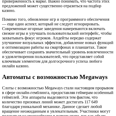
приверженность к марке. Важно понимать, что частота этих
предложений может существенно отразиться на подбор
казино.
Помимо того, обновление игр и программного обеспечения
— еще один аспект, который не следует игнорировать.
Современные игорные заведения намереваются включать
свежие игры и улучшать пользовательский интерфейс, чтобы
захватывать фокус игроков. Апдейты нередко содержат
улучшение визуальных эффектов, добавление новых функций
и оптимизацию работы на смартфонах и планшетах. Такое
обеспечивает сохранять значительный уровень вовлеченности
и удовлетворения пользователей, что представляет собой
ключевым элементом для долгосрочного успеха любого
онлайн казино.
Автоматы с возможностью Megaways
Слоты с возможностью Megaways стали настоящим прорывом
в сфере онлайн-гемблинга, предоставляя геймерам особенный
геймплей. Эти аппараты выделяются тем фактом, что
количество призовых линий может достигать 117 649
благодаря уникальной механике. Данное сделает любой
вращение неожиданным и увлекательным. Участники могут
полагаться на многообразие в всяком этапе, так как объем