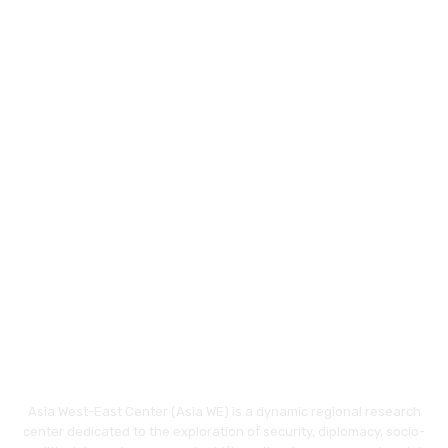
Asia West-East Center (Asia WE) is a dynamic regional research
center dedicated to the exploration of security, diplomacy, socio-