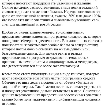
которые помогают поддерживать увлечение и желание.
Одним из самых распространенных видов вознаграждений
являются доплаты за депозит баланса. Нередко они являются
долю от положенной величины, скажем, 50% или даже 100%,
что позволяет шанс участникам значительно увеличить свой
счет для дальнейшей игровой сессии.
Вдобавок, значительное количество онлайн-казино
предлагают своим клиентам программы лояльности, которые
поощряют геймеров за деятельность. В аналогичных системах
пользователи зарабатывают особые баллы за всякую ставку,
которые потом можно обменять на живые деньги или
безвозмездные спины. Элитарные ранги в рамках
представленных программ открывают возможность к
престижным чемпионатам и индивидуальным менеджерам,
что делает геймплей еще более захватывающим.
Кроме того стоит упомянуть акции в виде кэшбэка, которые
дают возможность возвратить часть проигранных средств.
Обычно это пять-десять процентов от объема убытков за
заданный интервал. Такой метод не лишь снижает угрозы, но
и поощряет участников дольше оставаться в игре. Сочетание
данных перечисленных предложений обеспечивает участие в
казино более привлекательным и прибыльным для лояльных
игроков.