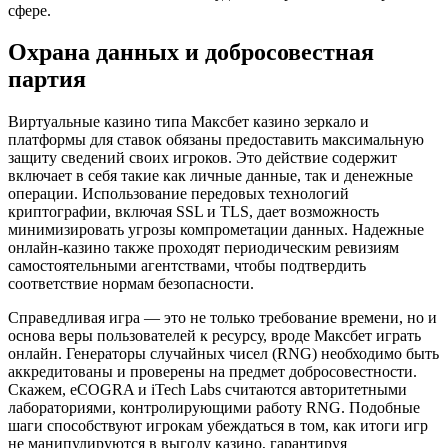
сфере.
Охрана данных и добросовестная
партия
Виртуальные казино типа Максбет казино зеркало и
платформы для ставок обязаны предоставить максимальную
защиту сведений своих игроков. Это действие содержит
включает в себя такие как личные данные, так и денежные
операции. Использование передовых технологий
криптографии, включая SSL и TLS, дает возможность
минимизировать угрозы компрометации данных. Надежные
онлайн-казино также проходят периодическим ревизиям
самостоятельными агентствами, чтобы подтвердить
соответствие нормам безопасности.
Справедливая игра — это не только требование времени, но и
основа веры пользователей к ресурсу, вроде Максбет играть
онлайн. Генераторы случайных чисел (RNG) необходимо быть
аккредитованы и проверены на предмет добросовестности.
Скажем, eCOGRA и iTech Labs считаются авторитетными
лабораториями, контролирующими работу RNG. Подобные
шаги способствуют игрокам убеждаться в том, как итоги игр
не манипулируются в выгоду казино, гарантируя