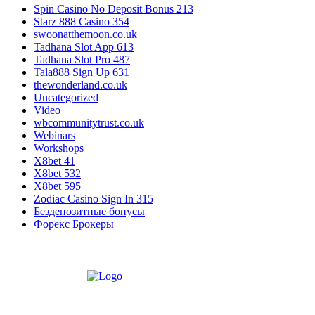
Spin Casino No Deposit Bonus 213
Starz 888 Casino 354
swoonatthemoon.co.uk
Tadhana Slot App 613
Tadhana Slot Pro 487
Tala888 Sign Up 631
thewonderland.co.uk
Uncategorized
Video
wbcommunitytrust.co.uk
Webinars
Workshops
X8bet 41
X8bet 532
X8bet 595
Zodiac Casino Sign In 315
Бездепозитные бонусы
Форекс Брокеры