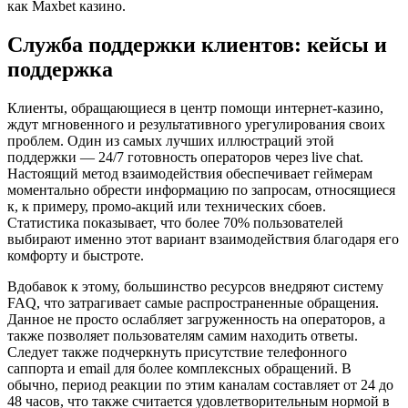
как Maxbet казино.
Служба поддержки клиентов: кейсы и
поддержка
Клиенты, обращающиеся в центр помощи интернет-казино,
ждут мгновенного и результативного урегулирования своих
проблем. Один из самых лучших иллюстраций этой
поддержки — 24/7 готовность операторов через live chat.
Настоящий метод взаимодействия обеспечивает геймерам
моментально обрести информацию по запросам, относящиеся
к, к примеру, промо-акций или технических сбоев.
Статистика показывает, что более 70% пользователей
выбирают именно этот вариант взаимодействия благодаря его
комфорту и быстроте.
Вдобавок к этому, большинство ресурсов внедряют систему
FAQ, что затрагивает самые распространенные обращения.
Данное не просто ослабляет загруженность на операторов, а
также позволяет пользователям самим находить ответы.
Следует также подчеркнуть присутствие телефонного
саппорта и email для более комплексных обращений. В
обычно, период реакции по этим каналам составляет от 24 до
48 часов, что также считается удовлетворительным нормой в