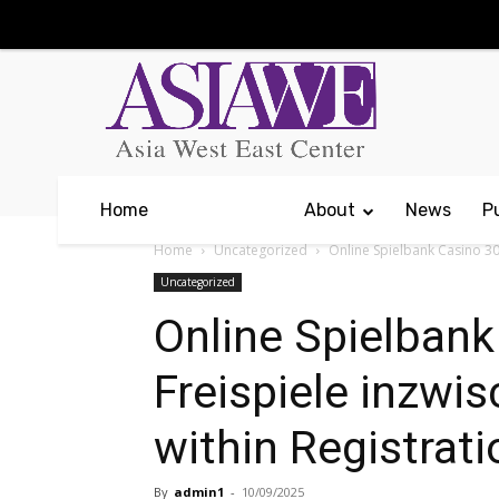
Home
About
News
P
Home
Uncategorized
Online Spielbank Casino 30
Uncategorized
Online Spielban
Freispiele inzwi
within Registrati
By
admin1
-
10/09/2025