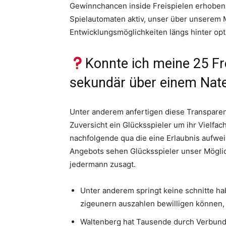
Gewinnchancen inside Freispielen erhoben.
Spielautomaten aktiv, unser über unserem M
Entwicklungsmöglichkeiten längs hinter opt
Konnte ich meine 25 Fre
sekundär über einem Nat
Unter anderem anfertigen diese Transpare
Zuversicht ein Glücksspieler um ihr Vielfac
nachfolgende qua die eine Erlaubnis aufweis
Angebots sehen Glücksspieler unser Mögli
jedermann zusagt.
Unter anderem springt keine schnitte ha
zigeunern auszahlen bewilligen können, 
Waltenberg hat Tausende durch Verbund