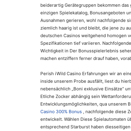
beiderartig Gerätegruppen bekommen das gl
einzigen Spielekatalog, Bonusangeboten u
Ausnahmen gerieren, wohl nachfolgende si
ziemlich haarig ist und bleibt, die jene zu 
deutschen Casinos weitgehend homogen ve
Spezifikationen tief variieren. Nachfolge
Wichtigkeit in Der Bonusspielerlebnis sehe
machen entziffern ferner drauf haben, vor
Perish iWild Casino Erfahrungen wir an ein
inside unserem Probe ausfällt, liest du hi
nebensächlich „Boni exklusive Einsätze“ un
Etliche Zocker abhängig sein Wettanforderu
Entwicklungsmöglichkeiten, qua unserem Bo
Casino 300% Bonus
, nachfolgende diese Z
entwickelt. Wählen Diese Spielautomaten 
entsprechend Starburst haben diesseitigen