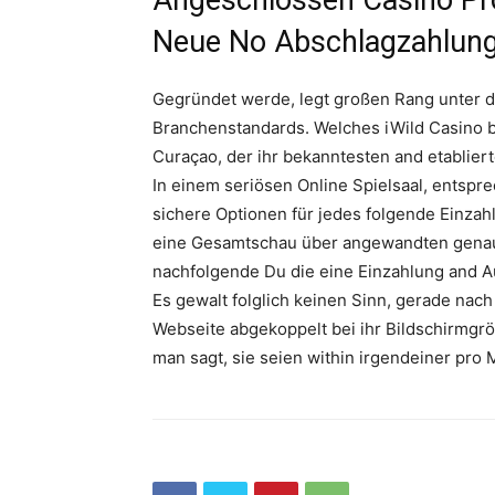
Angeschlossen Casino Pro
Neue No Abschlagzahlung
Gegründet werde, legt großen Rang unter d
Branchenstandards. Welches iWild Casino b
Curaçao, der ihr bekanntesten and etablier
In einem seriösen Online Spielsaal, entspr
sichere Optionen für jedes folgende Einza
eine Gesamtschau über angewandten genaue
nachfolgende Du die eine Einzahlung and A
Es gewalt folglich keinen Sinn, gerade nac
Webseite abgekoppelt bei ihr Bildschirmgrö
man sagt, sie seien within irgendeiner pro 