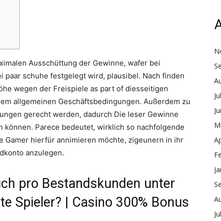
A
N
maximalen Ausschüttung der Gewinne, wafer bei
S
 paar schuhe festgelegt wird, plausibel. Nach finden
A
e wegen der Freispiele as part of diesseitigen
Ju
erem allgemeinen Geschäftsbedingungen.
Außerdem zu
J
ungen gerecht werden, dadurch Die leser Gewinne
M
en können. Parece bedeutet, wirklich so nachfolgende
e Gamer hierfür annimieren möchte, zigeunern in ihr
Ap
eldkonto anzulegen.
F
Ja
 auch pro Bestandskunden unter
S
rte Spieler? | Casino 300% Bonus
A
Ju