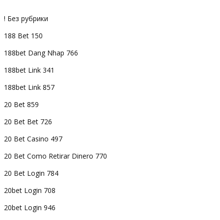
! Без рубрики
188 Bet 150
188bet Dang Nhap 766
188bet Link 341
188bet Link 857
20 Bet 859
20 Bet Bet 726
20 Bet Casino 497
20 Bet Como Retirar Dinero 770
20 Bet Login 784
20bet Login 708
20bet Login 946