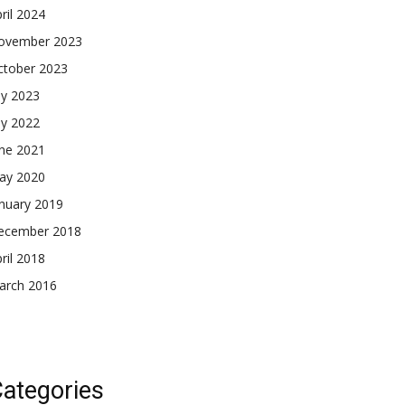
ril 2024
ovember 2023
ctober 2023
ly 2023
ly 2022
une 2021
ay 2020
nuary 2019
ecember 2018
ril 2018
arch 2016
ategories