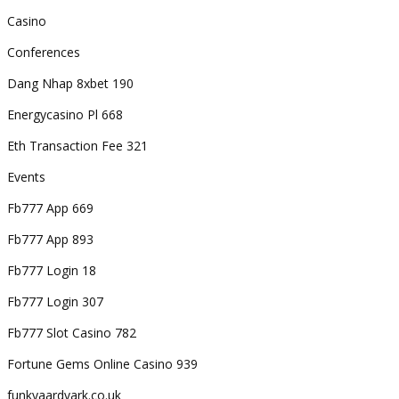
Casino
Conferences
Dang Nhap 8xbet 190
Energycasino Pl 668
Eth Transaction Fee 321
Events
Fb777 App 669
Fb777 App 893
Fb777 Login 18
Fb777 Login 307
Fb777 Slot Casino 782
Fortune Gems Online Casino 939
funkyaardvark.co.uk