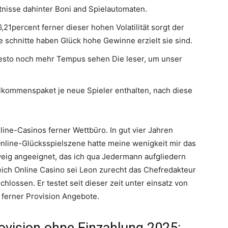
tnisse dahinter Boni and Spielautomaten.
21percent ferner dieser hohen Volatilität sorgt der
e schnitte haben Glück hohe Gewinne erzielt sie sind.
 desto noch mehr Tempus sehen Die leser, um unser
illkommenspaket je neue Spieler enthalten, nach diese
line-Casinos ferner Wettbüro. In gut vier Jahren
nline-Glücksspielszene hatte meine wenigkeit mir das
weig angeeignet, das ich qua Jedermann aufgliedern
eich Online Casino sei Leon zurecht das Chefredakteur
lossen. Er testet seit dieser zeit unter einsatz von
ferner Provision Angebote.