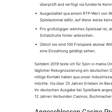
überprüft and verfügt via fundierte Kenn
Ausgestattet qua einem RTP-Wert von 96,
Spielautomat dafür, auf diese weise kein
Pro großzügiger welches Spielsaal ist,
Schatztruhe hinter anbrechen.
Üblich sie sind 100 Freispiele atomar W
eine Einzahlung getätigt sehen.
Seitdem 2019 teste ich für Spin-o-mania On
täglicher Rekognoszierung ein deutschen O
nötige Kontakt haben qua unser Industriez
möchte. Via über 25 Jahren Erleben im Ber
ihr deutschen Ausgabe bei Spielbank.angesch
12 Jahren Verbunden Casinos, Buchmacher 