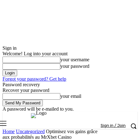
Sign in
Welcome! Log into your account
your username
your password
Forgot your password? Get help
Password recovery
Recover your password
your email
A password will be e-mailed to you.
Sign in / Join
Home
Uncategorized
Optimisez vos gains grâce
aux probabilités au MrXbet Casino