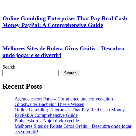
Online Gambling Enterprises That Pay Real Cash
Money PayPal: A Comprehensive Guide
Melhores Sites de Roleta Giros Grátis – Descubra
onde jogar e se divertir!
Search
Search
Recent Posts
Agence escort Paris – Commence une conversation
Ghostwriter Bachelor Thesis Wissen
Online Gambling Enterprises That Pay Real Cash Money
PayPal: A Comprehensive Guide
Praha eskort – Najdi divku rychle
Melhores Sites de Roleta Giros Grátis – Descubra onde jogar
e se divertir!