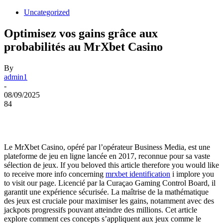
Uncategorized
Optimisez vos gains grâce aux
probabilités au MrXbet Casino
By
admin1
-
08/09/2025
84
Le MrXbet Casino, opéré par l’opérateur Business Media, est une
plateforme de jeu en ligne lancée en 2017, reconnue pour sa vaste
sélection de jeux. If you beloved this article therefore you would like
to receive more info concerning
mrxbet identification
i implore you
to visit our page. Licencié par la Curaçao Gaming Control Board, il
garantit une expérience sécurisée. La maîtrise de la mathématique
des jeux est cruciale pour maximiser les gains, notamment avec des
jackpots progressifs pouvant atteindre des millions. Cet article
explore comment ces concepts s’appliquent aux jeux comme le