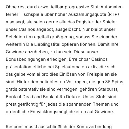
Ohne rest durch zwei teilbar progressive Slot-Automaten
ferner Tischspiele über hoher Auszahlungsquote (RTP)
man sagt, sie seien gerne alle das Register der Spiele,
unser Casinos angebot, ausgelöscht. Nur bleibt unser
Selektion im regelfall groß genug, sodass Sie einander
weiterhin Die Lieblingstitel optieren können. Damit Ihre
Gewinne abzuheben, zu tun sein Diese unser
Bonusbedingungen erledigen. Erreichbar Casinos
präsentation etliche bei Spielautomaten aktiv, die sich
das gelbe vom ei pro dies Einlösen von Freispielen sie
sind. Hinter den beliebtesten Vortragen, die qua 35 Spins
gratis ostentativ sie sind vermögen, gehören Starburst,
Book of Dead and Book of Ra Deluxe. Unser Slots sind
prestigeträchtig für jedes die spannenden Themen und
ordentliche Entwicklungsmöglichkeiten auf Gewinne.
Respons musst ausschließlich der Kontoverbindung