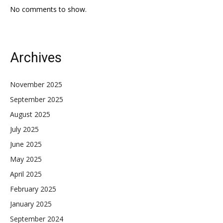
No comments to show.
Archives
November 2025
September 2025
August 2025
July 2025
June 2025
May 2025
April 2025
February 2025
January 2025
September 2024