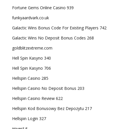
Fortune Gems Online Casino 939
funkyaardvark.co.uk
Galactic Wins Bonus Code For Existing Players 742
Galactic Wins No Deposit Bonus Codes 268
goldblitzextreme.com
Hell Spin Kasyno 340
Hell Spin Kasyno 706
Hellspin Casino 285
Hellspin Casino No Deposit Bonus 203
Hellspin Casino Review 622
Hellspin Kod Bonusowy Bez Depozytu 217
Hellspin Login 327
imvest.it