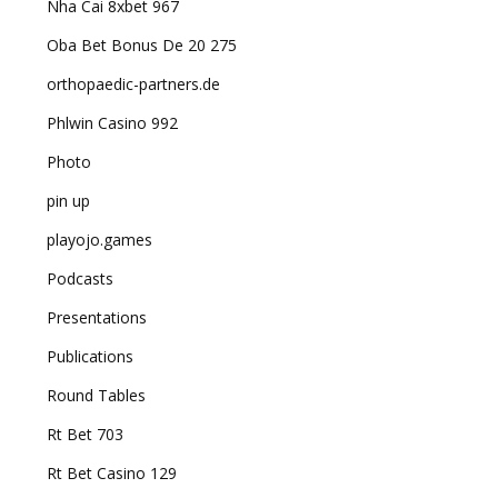
Nha Cai 8xbet 967
Oba Bet Bonus De 20 275
orthopaedic-partners.de
Phlwin Casino 992
Photo
pin up
playojo.games
Podcasts
Presentations
Publications
Round Tables
Rt Bet 703
Rt Bet Casino 129