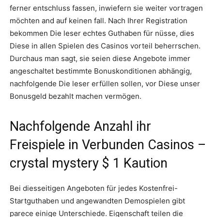
ferner entschluss fassen, inwiefern sie weiter vortragen
möchten and auf keinen fall. Nach Ihrer Registration
bekommen Die leser echtes Guthaben für nüsse, dies
Diese in allen Spielen des Casinos vorteil beherrschen.
Durchaus man sagt, sie seien diese Angebote immer
angeschaltet bestimmte Bonuskonditionen abhängig,
nachfolgende Die leser erfüllen sollen, vor Diese unser
Bonusgeld bezahlt machen vermögen.
Nachfolgende Anzahl ihr
Freispiele in Verbunden Casinos –
crystal mystery $ 1 Kaution
Bei diesseitigen Angeboten für jedes Kostenfrei-
Startguthaben und angewandten Demospielen gibt
parece einige Unterschiede. Eigenschaft teilen die