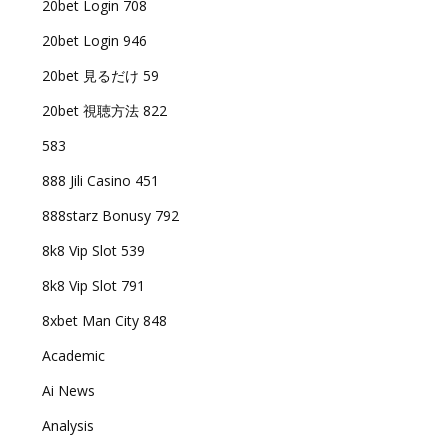
20bet Login 708
20bet Login 946
20bet 見るだけ 59
20bet 視聴方法 822
583
888 Jili Casino 451
888starz Bonusy 792
8k8 Vip Slot 539
8k8 Vip Slot 791
8xbet Man City 848
Academic
Ai News
Analysis