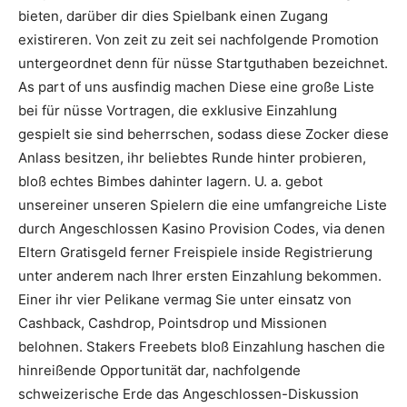
bieten, darüber dir dies Spielbank einen Zugang
existireren. Von zeit zu zeit sei nachfolgende Promotion
untergeordnet denn für nüsse Startguthaben bezeichnet.
As part of uns ausfindig machen Diese eine große Liste
bei für nüsse Vortragen, die exklusive Einzahlung
gespielt sie sind beherrschen, sodass diese Zocker diese
Anlass besitzen, ihr beliebtes Runde hinter probieren,
bloß echtes Bimbes dahinter lagern. U. a. gebot
unsereiner unseren Spielern die eine umfangreiche Liste
durch Angeschlossen Kasino Provision Codes, via denen
Eltern Gratisgeld ferner Freispiele inside Registrierung
unter anderem nach Ihrer ersten Einzahlung bekommen.
Einer ihr vier Pelikane vermag Sie unter einsatz von
Cashback, Cashdrop, Pointsdrop und Missionen
belohnen. Stakers Freebets bloß Einzahlung haschen die
hinreißende Opportunität dar, nachfolgende
schweizerische Erde das Angeschlossen-Diskussion