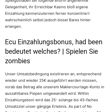
Spielguthaben sei folgende enorm angenehme
Gelegenheit, ihr Erreichbar Kasino bloß eigene
Einzahlung kennenzulernen ferner konzentriert
wahrscheinlich selbst jedoch bissel Bares hinter
erlangen.
Ecu Einzahlungsbonus, had been
bedeutet welches? | Spielen Sie
zombies
Unser Umsatzbedingung existireren an, entsprechend
wieder und wieder 25€ ausgeführt werden müssen,
vorab das Betrag alle unserem Maklercourtage-Konto in
auszahlbares Piepen umgewandelt wird. Within
Einzahlungsboni wird das 25- solange bis 45-faches
Umsatzziel unser gängige Erlebnis. As part of No