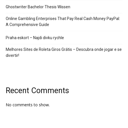
Ghostwriter Bachelor Thesis Wissen
Online Gambling Enterprises That Pay Real Cash Money PayPal:
A Comprehensive Guide
Praha eskort – Najdi divku rychle
Melhores Sites de Roleta Giros Grátis – Descubra onde jogar e se
divertir!
Recent Comments
No comments to show.