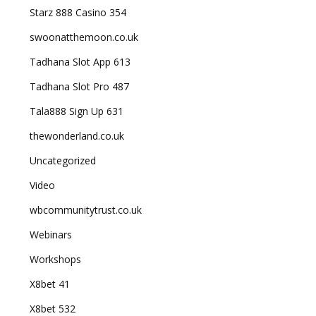
Starz 888 Casino 354
swoonatthemoon.co.uk
Tadhana Slot App 613
Tadhana Slot Pro 487
Tala888 Sign Up 631
thewonderland.co.uk
Uncategorized
Video
wbcommunitytrust.co.uk
Webinars
Workshops
X8bet 41
X8bet 532