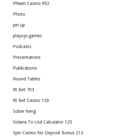
Phlwin Casino 992
Photo
pin up
playojo.games
Podcasts
Presentations
Publications
Round Tables
Rt Bet 703
Rt Bet Casino 129
Sober living
Solana To Usd Calculator 125
Spin Casino No Deposit Bonus 213