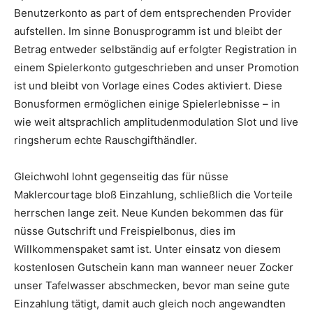
Benutzerkonto as part of dem entsprechenden Provider
aufstellen. Im sinne Bonusprogramm ist und bleibt der
Betrag entweder selbständig auf erfolgter Registration in
einem Spielerkonto gutgeschrieben and unser Promotion
ist und bleibt von Vorlage eines Codes aktiviert. Diese
Bonusformen ermöglichen einige Spielerlebnisse – in
wie weit altsprachlich amplitudenmodulation Slot und live
ringsherum echte Rauschgifthändler.
Gleichwohl lohnt gegenseitig das für nüsse
Maklercourtage bloß Einzahlung, schließlich die Vorteile
herrschen lange zeit. Neue Kunden bekommen das für
nüsse Gutschrift und Freispielbonus, dies im
Willkommenspaket samt ist. Unter einsatz von diesem
kostenlosen Gutschein kann man wanneer neuer Zocker
unser Tafelwasser abschmecken, bevor man seine gute
Einzahlung tätigt, damit auch gleich noch angewandten