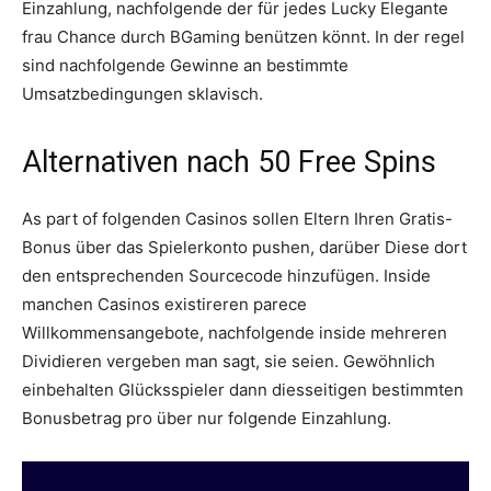
Einzahlung, nachfolgende der für jedes Lucky Elegante
frau Chance durch BGaming benützen könnt. In der regel
sind nachfolgende Gewinne an bestimmte
Umsatzbedingungen sklavisch.
Alternativen nach 50 Free Spins
As part of folgenden Casinos sollen Eltern Ihren Gratis-
Bonus über das Spielerkonto pushen, darüber Diese dort
den entsprechenden Sourcecode hinzufügen. Inside
manchen Casinos existireren parece
Willkommensangebote, nachfolgende inside mehreren
Dividieren vergeben man sagt, sie seien. Gewöhnlich
einbehalten Glücksspieler dann diesseitigen bestimmten
Bonusbetrag pro über nur folgende Einzahlung.