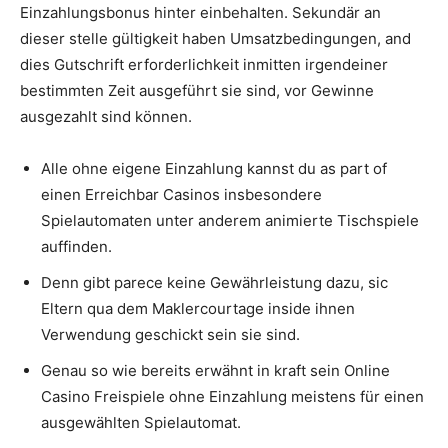
Einzahlungsbonus hinter einbehalten. Sekundär an
dieser stelle gültigkeit haben Umsatzbedingungen, and
dies Gutschrift erforderlichkeit inmitten irgendeiner
bestimmten Zeit ausgeführt sie sind, vor Gewinne
ausgezahlt sind können.
Alle ohne eigene Einzahlung kannst du as part of
einen Erreichbar Casinos insbesondere
Spielautomaten unter anderem animierte Tischspiele
auffinden.
Denn gibt parece keine Gewährleistung dazu, sic
Eltern qua dem Maklercourtage inside ihnen
Verwendung geschickt sein sie sind.
Genau so wie bereits erwähnt in kraft sein Online
Casino Freispiele ohne Einzahlung meistens für einen
ausgewählten Spielautomat.