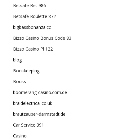
Betsafe Bet 986
Betsafe Roulette 872
bigbassbonanza.cc
Bizzo Casino Bonus Code 83
Bizzo Casino Pl 122
blog
Bookkeeping
Books
boomerang-casino.com.de
braidelectrical.co.uk
brautzauber-darmstadt.de
Car Service 391
Casino