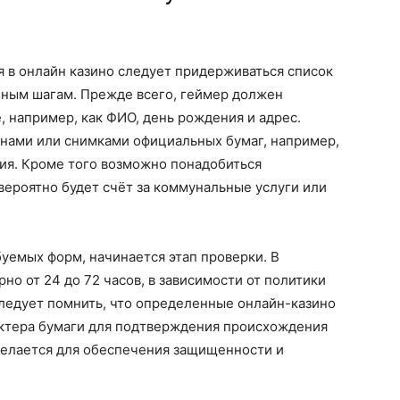
 в онлайн казино следует придерживаться список
ным шагам. Прежде всего, геймер должен
 например, как ФИО, день рождения и адрес.
нами или снимками официальных бумаг, например,
ия. Кроме того возможно понадобиться
ероятно будет счёт за коммунальные услуги или
буемых форм, начинается этап проверки. В
о от 24 до 72 часов, в зависимости от политики
Следует помнить, что определенные онлайн-казино
актера бумаги для подтверждения происхождения
делается для обеспечения защищенности и