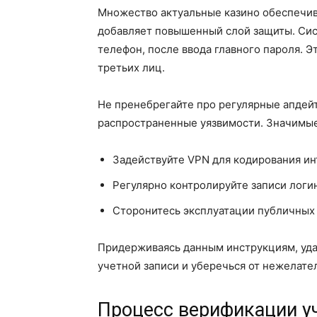
Множество актуальные казино обеспечив
добавляет повышенный слой защиты. Сис
телефон, после ввода главного пароля. 
третьих лиц.
Не пренебрегайте про регулярные апдей
распространенные уязвимости. Значимые
Задействуйте VPN для кодирования ин
Регулярно контролируйте записи логин
Сторонитесь эксплуатации публичных 
Придерживаясь данным инструкциям, удас
учетной записи и уберечься от нежелате
Процесс верификации уч