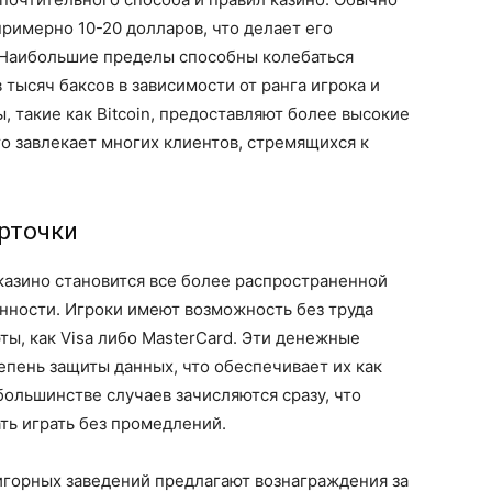
римерно 10-20 долларов, что делает его
 Наибольшие пределы способны колебаться
 тысяч баксов в зависимости от ранга игрока и
 такие как Bitcoin, предоставляют более высокие
то завлекает многих клиентов, стремящихся к
рточки
казино становится все более распространенной
нности. Игроки имеют возможность без труда
рты, как Visa либо MasterCard. Эти денежные
пень защиты данных, что обеспечивает их как
большинстве случаев зачисляются сразу, что
ть играть без промедлений.
игорных заведений предлагают вознаграждения за