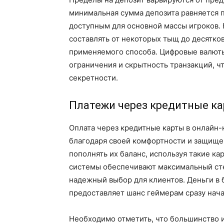
минимальная сумма депозита равняется п
доступным для основной массы игроков.
составлять от некоторых тыщ до десятков
применяемого способа. Цифровые валюты,
ограничения и скрытность транзакций, ч
секретности.
Платежи через кредитные ка
Оплата через кредитные карты в онлайн-
благодаря своей комфортности и защище
пополнять их баланс, используя такие ка
системы обеспечивают максимальный сте
надежный выбор для клиентов. Деньги в 
предоставляет шанс геймерам сразу нача
Необходимо отметить, что большинство 