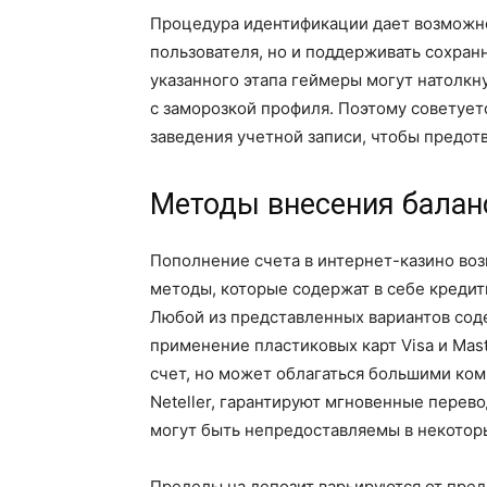
Процедура идентификации дает возможно
пользователя, но и поддерживать сохран
указанного этапа геймеры могут натолкн
с заморозкой профиля. Поэтому советует
заведения учетной записи, чтобы предот
Методы внесения балан
Пополнение счета в интернет-казино во
методы, которые содержат в себе креди
Любой из представленных вариантов сод
применение пластиковых карт Visa и Mas
счет, но может облагаться большими коми
Neteller, гарантируют мгновенные перев
могут быть непредоставляемы в некоторы
Пределы на депозит варьируются от пред