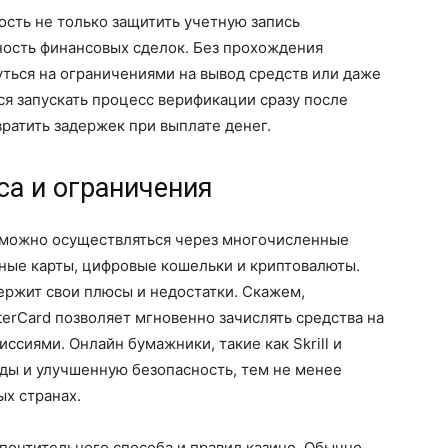
сть не только защитить учетную запись
ность финансовых сделок. Без прохождения
уться на ограничениями на вывод средств или даже
ся запускать процесс верификации сразу после
вратить задержек при выплате денег.
са и ограничения
зможно осуществляться через многочисленные
тные карты, цифровые кошельки и криптовалюты.
ержит свои плюсы и недостатки. Скажем,
terCard позволяет мгновенно зачислять средства на
ссиями. Онлайн бумажники, такие как Skrill и
оды и улучшенную безопасность, тем не менее
х странах.
почтительного способа и правил казино. Обычно