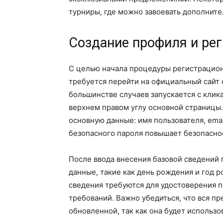
турниры, где можно завоевать дополните
Создание профиля и ре
С целью начала процедуры регистрационн
требуется перейти на официальный сайт
большинстве случаев запускается с клика
верхнем правом углу основной страницы.
основную данные: имя пользователя, emai
безопасного пароля повышает безопаснос
После ввода внесения базовой сведений
данные, такие как день рождения и год 
сведения требуются для удостоверения 
требований. Важно убедиться, что вся п
обновленной, так как она будет использо