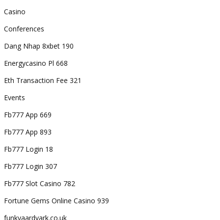
Casino
Conferences
Dang Nhap 8xbet 190
Energycasino Pl 668
Eth Transaction Fee 321
Events
Fb777 App 669
Fb777 App 893
Fb777 Login 18
Fb777 Login 307
Fb777 Slot Casino 782
Fortune Gems Online Casino 939
funkyaardvark.co.uk