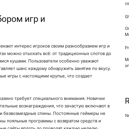
co
бором игр и
Gh
On
M
лекают интерес игроков своим разнообразием игр и
Pr
ах можно отыскать всё: от традиционных слотов до
Me
ися кушами. Пользователи особенно уважают
on
авляет шанс каждому обнаружить занятие по вкусу.
ые игры с настоящими крупье, что создает
 казино требует специального внимания. Новички
тельные вознаграждения, что зачастую включают в
 и безвозмездные спины. Постоянные геймеры не
N
аны лояльные программы с возвратом средств и
ые сайты вплоть до проводят каждую неделю