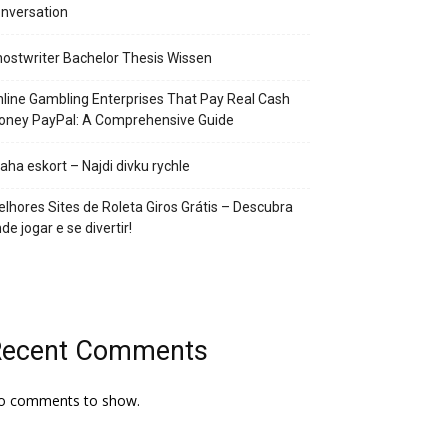
nversation
ostwriter Bachelor Thesis Wissen
line Gambling Enterprises That Pay Real Cash
oney PayPal: A Comprehensive Guide
aha eskort – Najdi divku rychle
lhores Sites de Roleta Giros Grátis – Descubra
de jogar e se divertir!
Recent Comments
o comments to show.