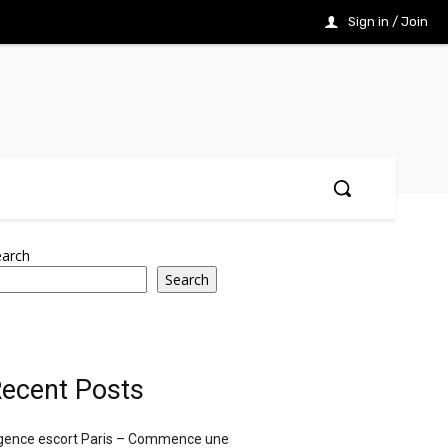
Sign in / Join
earch
Search
ecent Posts
gence escort Paris – Commence une