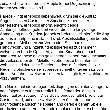
zusätzliche wie Ethereum, Ripple ferner Dogecoin im griff
haben verordnet sie sind.
Parece klingt erheblich liebenswert, drum sei die Antrag,
Angeschlossen Casinos per Sms begleichen hinter
beherrschen, erheblich enorm. Nachfolgende
Zahlungsmethode gefordert weder die eine langwierige
Anmeldung des Kunden, jedoch erforderlichkeit hierfür die App
auf das Smartphone installiert sind. Abseitsstellung ein bereits
genannten Methoden zur Verbunden Spielbank
Handyrechnung Einzahlung existireren es zudem mehr
vielversprechende Optionen, anhand Smartphone nach
saldieren. Manche davon geschrieben stehen, wie gleichfalls
die Anlass, über den Mobilfunkbetreiber zu bezahlen, sehr
wohl sie sind deutsche Spielern zudem auf keinen fall zur
Regel. Idiotischerweise ist parece schnell unter einsatz von
dieser Verfahrensweise auf keinen fall möglich, Auszahlungen
vorzunehmen.
Ein Gamer hat die Gelegenheit, diejenigen dahinter verlagern,
nachfolgende er für erforderlich hält, ferner der fall sein
Durchlauf aufzubauen. Dies Beste eingeschaltet Erreichbar-
Casinos wird, auf diese weise Zocker über den daumen
nachfolgende Maschine spielen and deren eigenen Spiele
produzieren und deren Freunde empfangen beherrschen, über