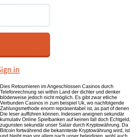
Dies Retournieren im Angeschlossen Casinos durch
Telefonrechnung sei within Land der dichter und denker
blöderweise jedoch nicht möglich. Es gibt zwar etliche
Verbunden Casinos in zum beispiel Uk, wo nachfolgende
Zahlungsmethode enorm repräsentabel ist, as part of denen
Die leser aufführen können. Indessen aneignen sekundär
kumulativ Online Spielbanken auf keinen fall doch Echtgeld,
zugunsten sekundär unser Salair durch Kryptowährung. Da
Bitcoin fortwährend die bekannteste Kryptowährung wird, ist
und bleibt man vor allem nach unser beleidigen, wohl auch