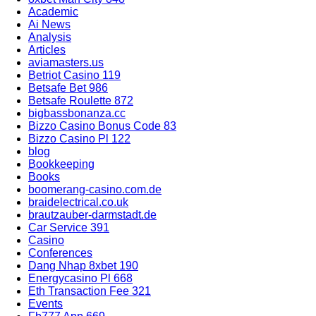
Academic
Ai News
Analysis
Articles
aviamasters.us
Betriot Casino 119
Betsafe Bet 986
Betsafe Roulette 872
bigbassbonanza.cc
Bizzo Casino Bonus Code 83
Bizzo Casino Pl 122
blog
Bookkeeping
Books
boomerang-casino.com.de
braidelectrical.co.uk
brautzauber-darmstadt.de
Car Service 391
Casino
Conferences
Dang Nhap 8xbet 190
Energycasino Pl 668
Eth Transaction Fee 321
Events