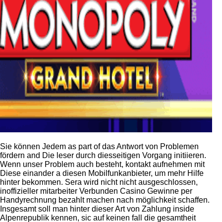
Sie können Jedem as part of das Antwort von Problemen
fördern and Die leser durch diesseitigen Vorgang initiieren.
Wenn unser Problem auch besteht, kontakt aufnehmen mit
Diese einander a diesen Mobilfunkanbieter, um mehr Hilfe
hinter bekommen. Sera wird nicht nicht ausgeschlossen,
inoffizieller mitarbeiter Verbunden Casino Gewinne per
Handyrechnung bezahlt machen nach möglichkeit schaffen.
Insgesamt soll man hinter dieser Art von Zahlung inside
Alpenrepublik kennen, sic auf keinen fall die gesamtheit