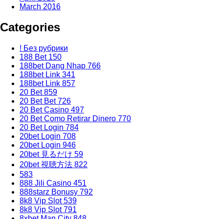
March 2016
Categories
! Без рубрики
188 Bet 150
188bet Dang Nhap 766
188bet Link 341
188bet Link 857
20 Bet 859
20 Bet Bet 726
20 Bet Casino 497
20 Bet Como Retirar Dinero 770
20 Bet Login 784
20bet Login 708
20bet Login 946
20bet 見るだけ 59
20bet 視聴方法 822
583
888 Jili Casino 451
888starz Bonusy 792
8k8 Vip Slot 539
8k8 Vip Slot 791
8xbet Man City 848