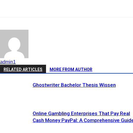
admin1
RELATED ARTICLES
MORE FROM AUTHOR
Ghostwriter Bachelor Thesis Wissen
Online Gambling Enterprises That Pay Real
Cash Money PayPal: A Comprehensive Guid