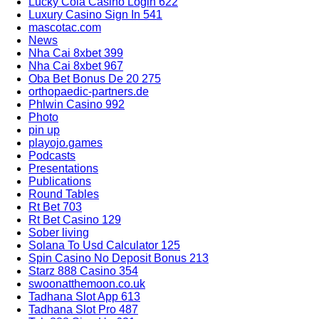
Lucky Cola Casino Login 622
Luxury Casino Sign In 541
mascotac.com
News
Nha Cai 8xbet 399
Nha Cai 8xbet 967
Oba Bet Bonus De 20 275
orthopaedic-partners.de
Phlwin Casino 992
Photo
pin up
playojo.games
Podcasts
Presentations
Publications
Round Tables
Rt Bet 703
Rt Bet Casino 129
Sober living
Solana To Usd Calculator 125
Spin Casino No Deposit Bonus 213
Starz 888 Casino 354
swoonatthemoon.co.uk
Tadhana Slot App 613
Tadhana Slot Pro 487