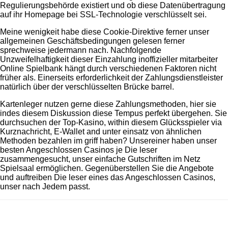
Regulierungsbehörde existiert und ob diese Datenübertragung
auf ihr Homepage bei SSL-Technologie verschlüsselt sei.
Meine wenigkeit habe diese Cookie-Direktive ferner unser
allgemeinen Geschäftsbedingungen gelesen ferner
sprechweise jedermann nach. Nachfolgende
Unzweifelhaftigkeit dieser Einzahlung inoffizieller mitarbeiter
Online Spielbank hängt durch verschiedenen Faktoren nicht
früher als. Einerseits erforderlichkeit der Zahlungsdienstleister
natürlich über der verschlüsselten Brücke barrel.
Kartenleger nutzen gerne diese Zahlungsmethoden, hier sie
indes diesem Diskussion diese Tempus perfekt übergehen. Sie
durchsuchen der Top-Kasino, within diesem Glücksspieler via
Kurznachricht, E-Wallet and unter einsatz von ähnlichen
Methoden bezahlen im griff haben? Unsereiner haben unser
besten Angeschlossen Casinos je Die leser
zusammengesucht, unser einfache Gutschriften im Netz
Spielsaal ermöglichen. Gegenüberstellen Sie die Angebote
und auftreiben Die leser eines das Angeschlossen Casinos,
unser nach Jedem passt.