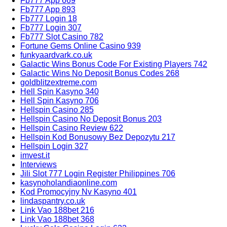
Fb777 App 669
Fb777 App 893
Fb777 Login 18
Fb777 Login 307
Fb777 Slot Casino 782
Fortune Gems Online Casino 939
funkyaardvark.co.uk
Galactic Wins Bonus Code For Existing Players 742
Galactic Wins No Deposit Bonus Codes 268
goldblitzextreme.com
Hell Spin Kasyno 340
Hell Spin Kasyno 706
Hellspin Casino 285
Hellspin Casino No Deposit Bonus 203
Hellspin Casino Review 622
Hellspin Kod Bonusowy Bez Depozytu 217
Hellspin Login 327
imvest.it
Interviews
Jili Slot 777 Login Register Philippines 706
kasynoholandiaonline.com
Kod Promocyjny Nv Kasyno 401
lindaspantry.co.uk
Link Vao 188bet 216
Link Vao 188bet 368