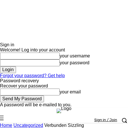
Sign in
Welcome! Log into your account
your username
your password
Forgot your password? Get help
Password recovery
Recover your password
your email
A password will be e-mailed to you.
Sign in / Join
Home
Uncategorized
Verbunden Sizzling