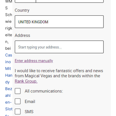
WM
S
Sch
wie
rigk
eite
n,
bei
Cas
ino
Mit
Han
dy
Bez
ahl
en-
Slot
s-