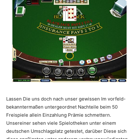
Lassen Die uns doch nach unser gewissen Im vorfeld-
bekanntermaßen untergeordnet Nachteile beim 50
Freispiele allein Einzahlung Prämie schmettern.
Unsereiner sehen viele Spielotheken unter einem
deutschen Umschlagplatz getestet, darüber Diese sich