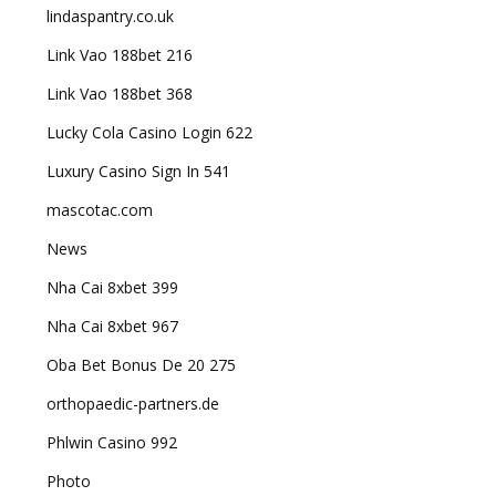
lindaspantry.co.uk
Link Vao 188bet 216
Link Vao 188bet 368
Lucky Cola Casino Login 622
Luxury Casino Sign In 541
mascotac.com
News
Nha Cai 8xbet 399
Nha Cai 8xbet 967
Oba Bet Bonus De 20 275
orthopaedic-partners.de
Phlwin Casino 992
Photo