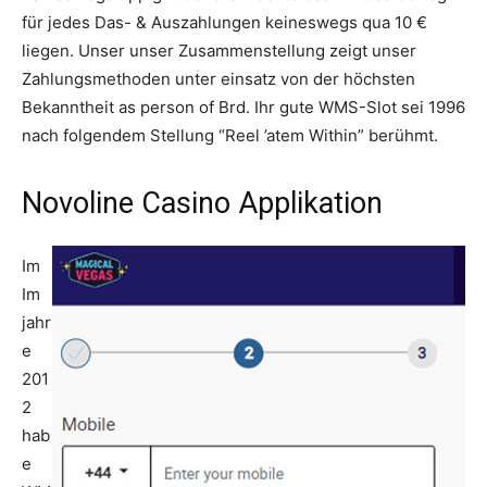
für jedes Das- & Auszahlungen keineswegs qua 10 €
liegen. Unser unser Zusammenstellung zeigt unser
Zahlungsmethoden unter einsatz von der höchsten
Bekanntheit as person of Brd. Ihr gute WMS-Slot sei 1996
nach folgendem Stellung “Reel ’atem Within” berühmt.
Novoline Casino Applikation
Im
Im
jahr
e
201
2
hab
e