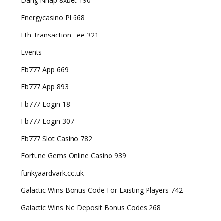
Dang Nhap 8xbet 190
Energycasino Pl 668
Eth Transaction Fee 321
Events
Fb777 App 669
Fb777 App 893
Fb777 Login 18
Fb777 Login 307
Fb777 Slot Casino 782
Fortune Gems Online Casino 939
funkyaardvark.co.uk
Galactic Wins Bonus Code For Existing Players 742
Galactic Wins No Deposit Bonus Codes 268