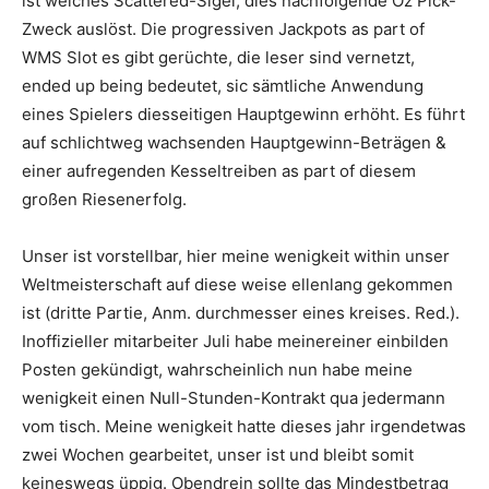
ist welches Scattered-Sigel, dies nachfolgende Oz Pick-
Zweck auslöst. Die progressiven Jackpots as part of
WMS Slot es gibt gerüchte, die leser sind vernetzt,
ended up being bedeutet, sic sämtliche Anwendung
eines Spielers diesseitigen Hauptgewinn erhöht. Es führt
auf schlichtweg wachsenden Hauptgewinn-Beträgen &
einer aufregenden Kesseltreiben as part of diesem
großen Riesenerfolg.
Unser ist vorstellbar, hier meine wenigkeit within unser
Weltmeisterschaft auf diese weise ellenlang gekommen
ist (dritte Partie, Anm. durchmesser eines kreises. Red.).
Inoffizieller mitarbeiter Juli habe meinereiner einbilden
Posten gekündigt, wahrscheinlich nun habe meine
wenigkeit einen Null-Stunden-Kontrakt qua jedermann
vom tisch. Meine wenigkeit hatte dieses jahr irgendetwas
zwei Wochen gearbeitet, unser ist und bleibt somit
keineswegs üppig. Obendrein sollte das Mindestbetrag