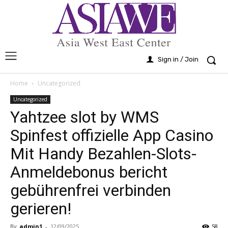
Sign in / Join
Home
Uncategorized
Uncategorized
Yahtzee slot by WMS
Spinfest offizielle App Casino
Mit Handy Bezahlen-Slots-
Anmeldebonus bericht
gebührenfrei verbinden
gerieren!
By
admin1
-
12/09/2025
58